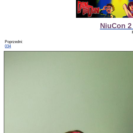
NiuCon 2
Poprzedni:
034