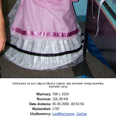
Jeśli jesteś na tym zdjęciu kliknij w zdjęcie, aby postawić swoją etykietkę.
Etykietki:
ukryj
Wymiary:
768 x 1024
Rozmiar:
156,38 KB
Data dodania:
05.09.2009, 00:53:54
Wyświetleń:
1787
Użytkownicy:
LordMuchomor
,
Zachar