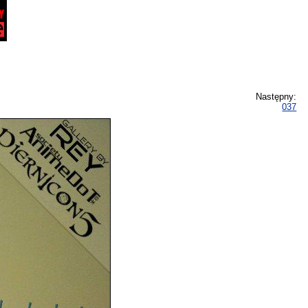
Następny:
037