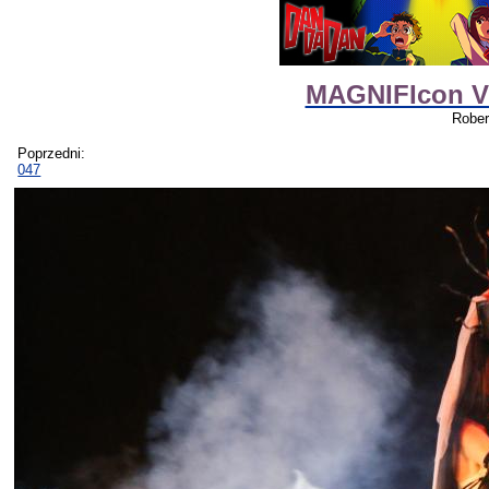
MAGNIFIcon VI
Rober
Poprzedni:
047