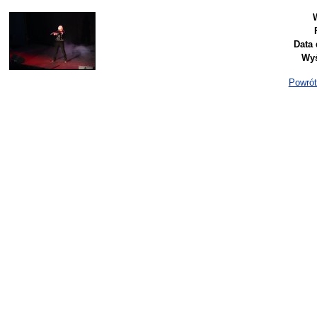
Data 
Wyś
Powrót 