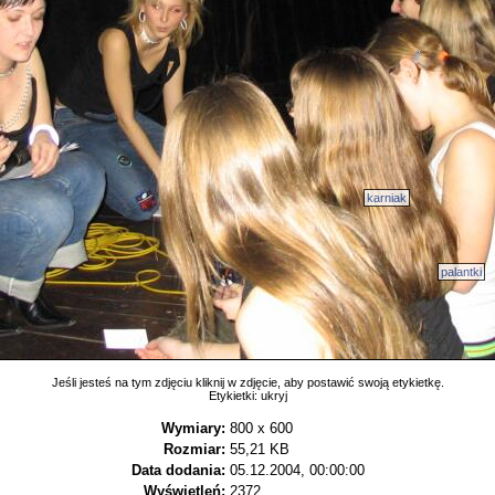
karniak
palantki
Jeśli jesteś na tym zdjęciu kliknij w zdjęcie, aby postawić swoją etykietkę.
Etykietki:
ukryj
Wymiary:
800 x 600
Rozmiar:
55,21 KB
Data dodania:
05.12.2004, 00:00:00
Wyświetleń:
2372