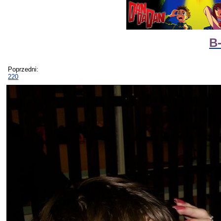
B-
Poprzedni:
220