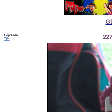
G
Poprzedni:
22
Tifa