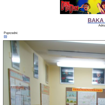
BAKA 
Adri
Poprzedni:
89