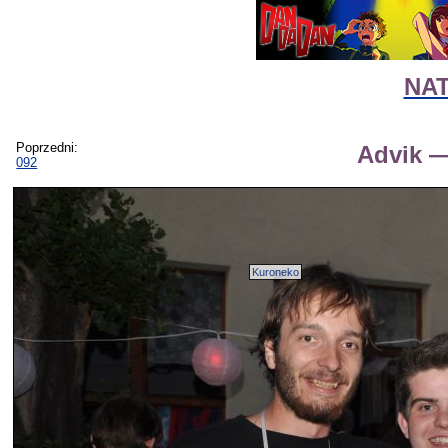
NAT
Poprzedni:
Advik —
092
Kuroneko