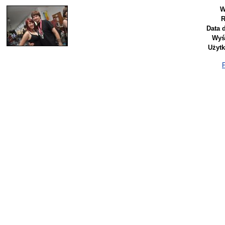
W
R
Data 
Wyś
Użyt
P