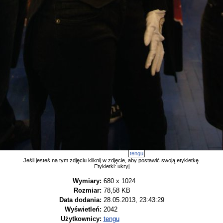
tengu
Jeśli jesteś na tym zdjęciu kliknij w zdjęcie, aby postawić swoją etykietkę.
Etykietki:
ukryj
Wymiary:
680 x 1024
Rozmiar:
78,58 KB
Data dodania:
28.05.2013, 23:43:29
Wyświetleń:
2042
Użytkownicy:
tengu