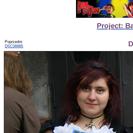
Project: B
Poprzedni:
D
DSC08985