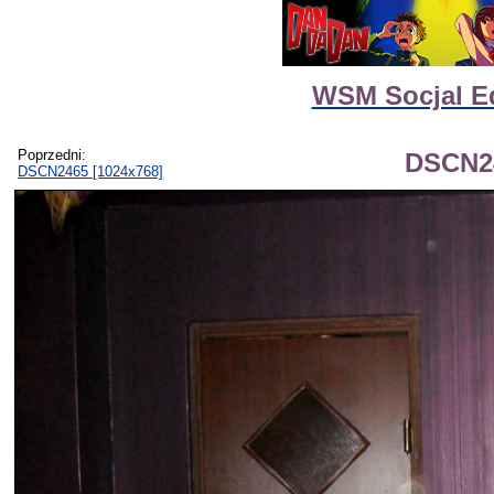
WSM Socjal Ed
Poprzedni:
DSCN24
DSCN2465 [1024x768]