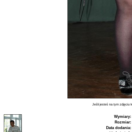
Jeśli jesteś na tym zdjęciu k
Wymiary:
Rozmiar:
Data dodania: