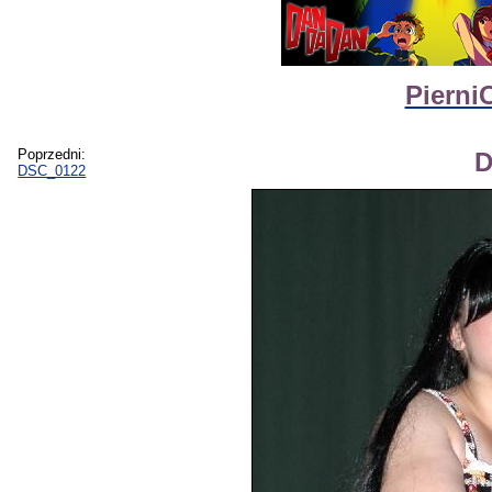
Pierni
Poprzedni:
D
DSC_0122