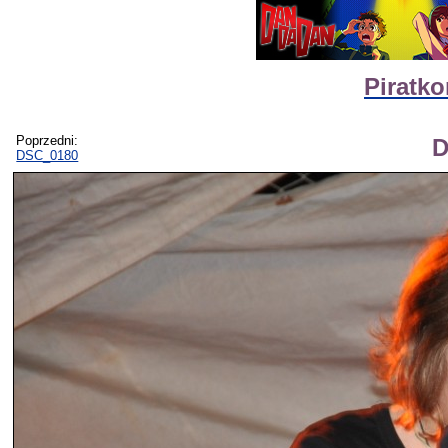
Piratko
Poprzedni:
D
DSC_0180