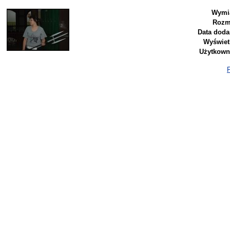
Wymia
Rozm
Data doda
Wyświet
Użytkown
P