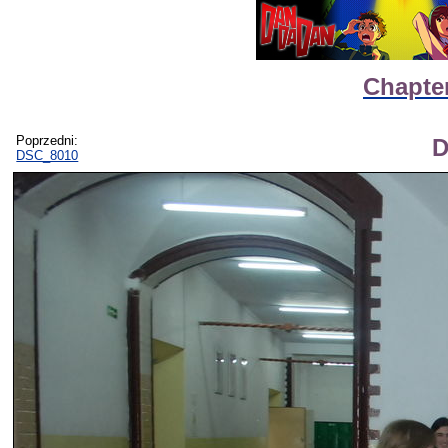
Chapter
Poprzedni:
D
DSC_8010