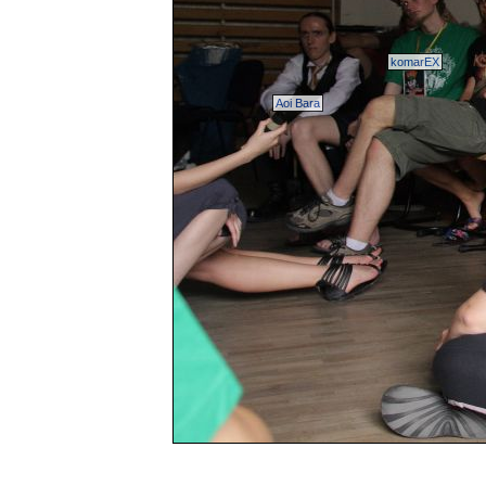
komarEX
Aoi Bara