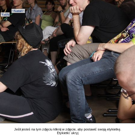
~Natan~
Yashi
Jeśli jesteś na tym zdjęciu kliknij w zdjęcie, aby postawić swoją etykietkę.
Etykietki:
ukryj