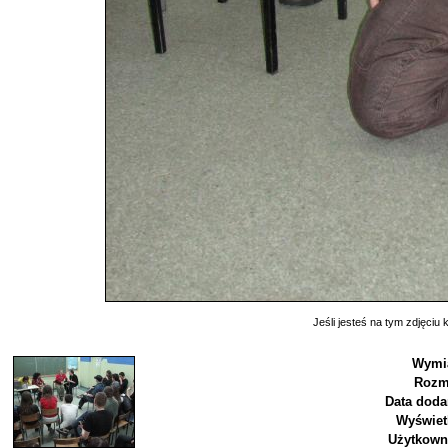
Jeśli jesteś na tym zdjęciu k
Wymia
Rozm
Data doda
Wyświet
Użytkown