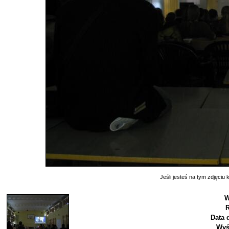
Jeśli jesteś na tym zdjęciu k
W
R
Data 
Wyś