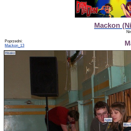
Mackon (Ni
Ni
Poprzedni:
M
Mackon_13
Hisako
Agito
May