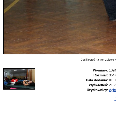
Jeśli jesteś na tym zdjęciu k
Wymiary:
1024
Rozmiar:
364
Data dodania:
01.0
Wyświetleń:
216
Użytkownicy:
Agit
P