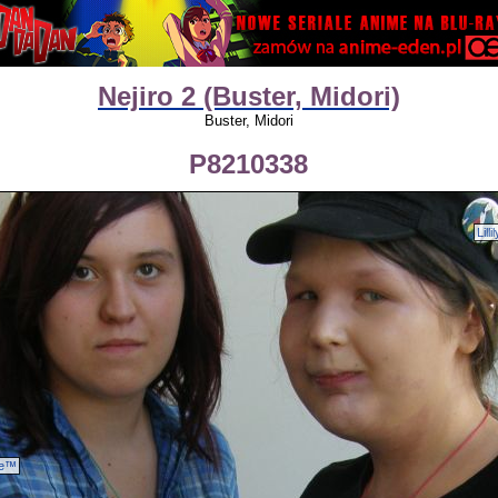
Nejiro 2 (Buster, Midori)
Buster, Midori
P8210338
Lillil
ne™