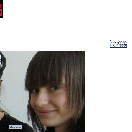
Następny:
P8210339
y
Miiisako