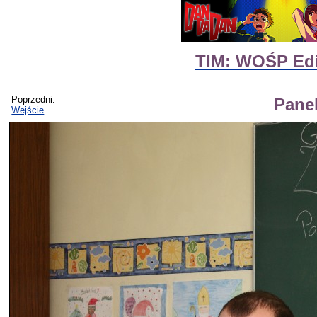
TIM: WOŚP Edit
Poprzedni:
Panel
Wejście