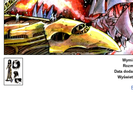
Wymia
Rozm
Data doda
Wyświet
P