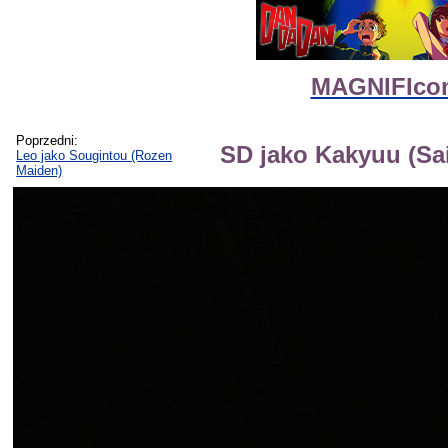
MAGNIFIcon 
Poprzedni:
SD jako Kakyuu (Sail
Leo jako Sougintou (Rozen
Maiden)