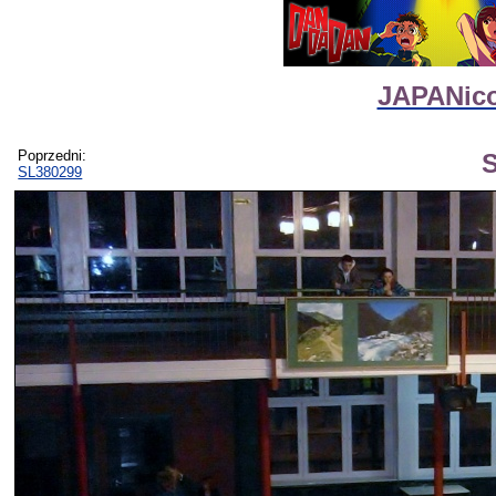
JAPANico
Poprzedni:
SL380299