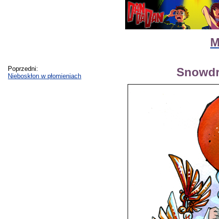
M
Poprzedni:
Snowdr
Nieboskłon w płomieniach