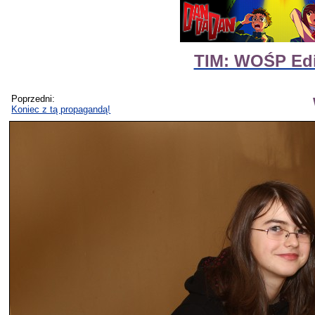
TIM: WOŚP Edit
Poprzedni:
Koniec z tą propagandą!