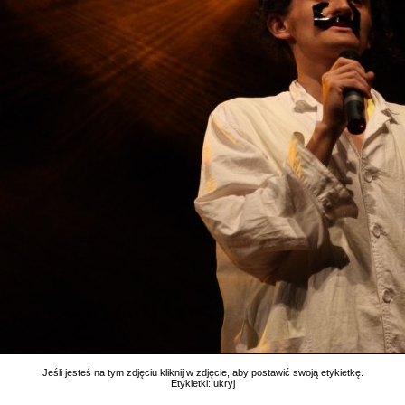
Jeśli jesteś na tym zdjęciu kliknij w zdjęcie, aby postawić swoją etykietkę.
Etykietki:
ukryj