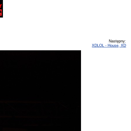
Następny:
XDLOL - House, XD