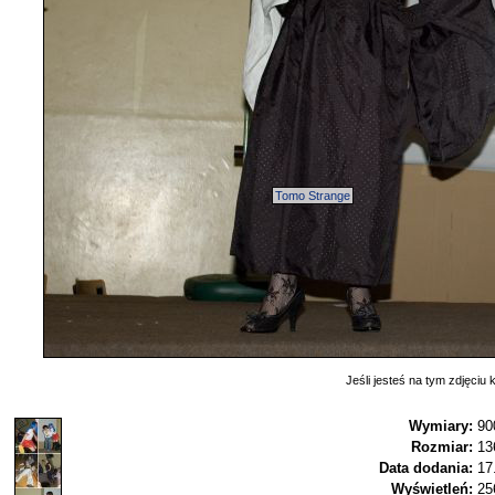
Tomo Strange
Jeśli jesteś na tym zdjęciu k
Wymiary:
90
Rozmiar:
13
Data dodania:
17
Wyświetleń:
25