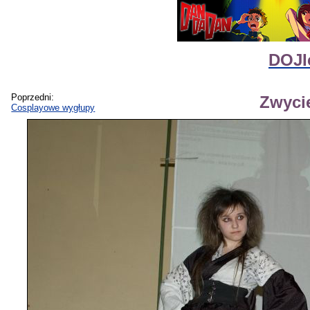
DOJI
Poprzedni:
Zwyci
Cosplayowe wygłupy