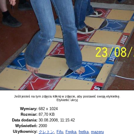
Jeśli jesteś na tym zdjęciu kliknij w zdjęcie, aby postawić swoją etykietkę.
Etykietki:
ukryj
Wymiary:
682 x 1024
Rozmiar:
87,70 KB
Data dodania:
30.08.2008, 11:15:42
Wyświetleń:
2000
Użytkownicy:
クレトン
,
Fifu
,
Frejka
,
fretka
,
mazeru