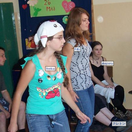
Fifu
mazeru
fretka
クレトン