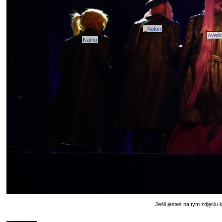
_Kotori
Aver
Namu
Jeśli jesteś na tym zdjęciu k