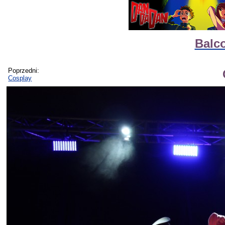
Balco
Poprzedni:
Cosplay