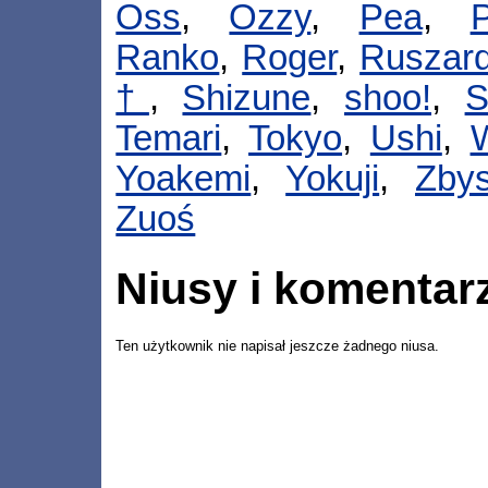
Oss
,
Ozzy
,
Pea
,
Ranko
,
Roger
,
Ruszar
†
,
Shizune
,
shoo!
,
S
Temari
,
Tokyo
,
Ushi
,
Yoakemi
,
Yokuji
,
Zbys
Zuoś
Niusy i komentar
Ten użytkownik nie napisał jeszcze żadnego niusa.