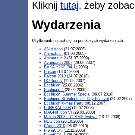
Kliknij
tutaj
, żeby zobac
Wydarzenia
Użytkownik pojawił się na poniższych wydarzeniach:
ANiMAcon
(21.07.2006)
Animatsuri
(01.08.2008)
Animatsuri 2
(31.07.2009)
Avangarda 2007
(29.06.2007)
BAKA Y2K6
(04.11.2006)
Balcon
(18.07.2009)
Balcon 2010
(24.07.2010)
DOJIcon 7
(11.08.2007)
Ecchicon
(25.08.2006)
Ecchicon 4
(28.02.2009)
Ecchicon: 5ummer 5pecial
(09.07.2010)
Ecchicon St Valentine’s Day Festival
(24.02.2007)
Ecchicon X-mas Party
(08.12.2007)
FUNEKAI 2008
(19.07.2008)
MAGNIFIcon VI
(29.03.2008)
Mokon 2008 – CLAMP festival
(13.12.2008)
NEGIcon
(28.10.2006)
PAcon 2010
(06.02.2010)
PierniCON
(12.11.2005)
PierniCON 3
(25.08.2007)