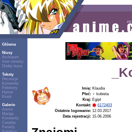
Główna
Niusy
Archiwum
Inne serwisy
Dodaj niusa
_Ko
Teksty
Recenzje
Konwenty
Felietony
Imię:
Klaudia
Humor
Płeć:
♀ kobieta
Kiosk
Kraj:
Egipt
Galerie
Kontakt:
6172403
Anime
Ostatnie logowanie:
12.03.2017
Manga
Data rejestracji:
15.06.2006
Konwenty
Cosplay
Fanarty
Komiksy