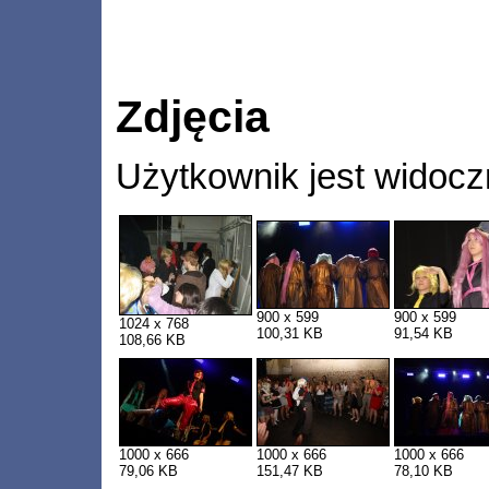
Zdjęcia
Użytkownik jest widocz
900 x 599
900 x 599
1024 x 768
100,31 KB
91,54 KB
108,66 KB
1000 x 666
1000 x 666
1000 x 666
79,06 KB
151,47 KB
78,10 KB