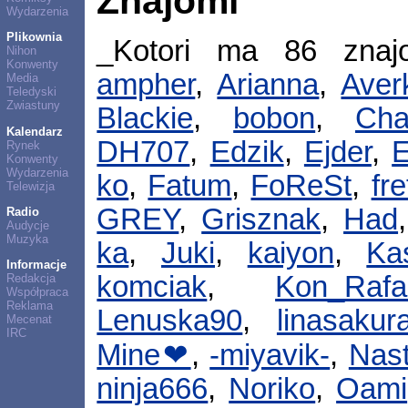
Znajomi
Wydarzenia
Plikownia
_Kotori ma 86 zna
Nihon
Konwenty
ampher
,
Arianna
,
Aver
Media
Teledyski
Zwiastuny
Blackie
,
bobon
,
Cha
Kalendarz
DH707
,
Edzik
,
Ejder
,
E
Rynek
Konwenty
Wydarzenia
ko
,
Fatum
,
FoReSt
,
fr
Telewizja
GREY
,
Grisznak
,
Had
Radio
Audycje
Muzyka
ka
,
Juki
,
kaiyon
,
Ka
Informacje
komciak
,
Kon_Rafa
Redakcja
Współpraca
Reklama
Lenuska90
,
linasakur
Mecenat
IRC
Mine❤
,
-miyavik-
,
Nast
ninja666
,
Noriko
,
Oami