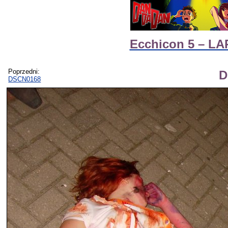
Ecchicon 5 – LAR
Poprzedni:
D
DSCN0168