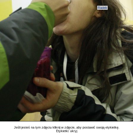
Radek
Jeśli jesteś na tym zdjęciu kliknij w zdjęcie, aby postawić swoją etykietkę.
Etykietki:
ukryj