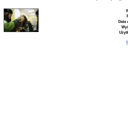
W
Data 
Wyś
Użyt
P