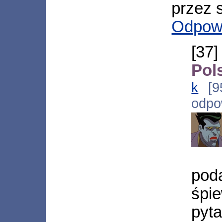
przez s
Odpow
[37
Pol
k
[95
odpo
pod
śpi
py