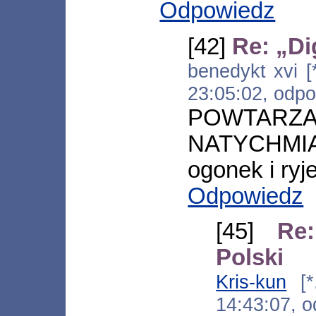
Odpowiedz
[42]
Re: „Di
benedykt xvi [*
23:05:02, odp
POWTAR
NATYCHMI
ogonek i ry
Odpowiedz
[45]
Re
Polski
Kris-kun
[*.
14:43:07, 