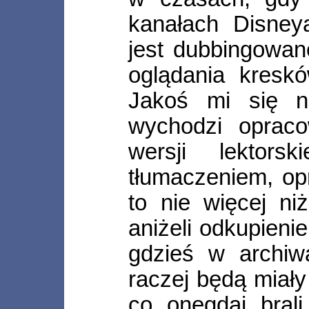
kanałach Disney
jest dubbingowan
oglądania kresk
Jakoś mi się ni
wychodzi opraco
wersji lektor
tłumaczeniem, op
to nie więcej ni
aniżeli odkupieni
gdzieś w archi
raczej będą miał
co onegdaj brali