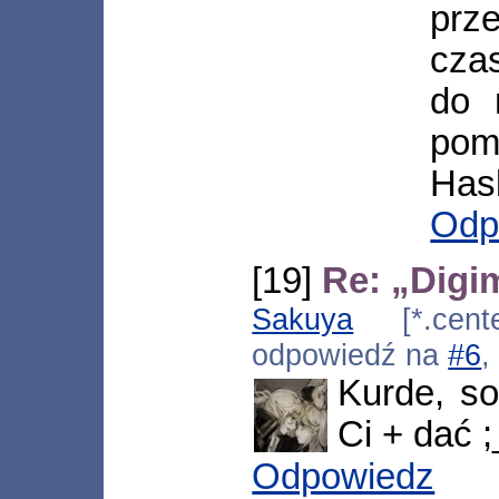
prz
cza
do 
po
Has
Odp
[19]
Re: „Digi
Sakuya
[*.center
odpowiedź na
#6
,
Kurde, so
Ci + dać ;
Odpowiedz