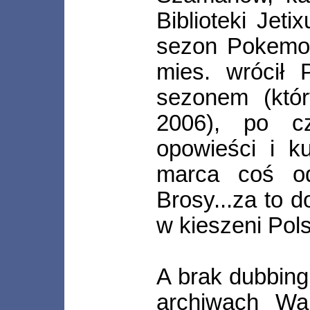
Biblioteki Jeti
sezon Pokemon
mies. wrócił
sezonem (któ
2006), po c
opowieści i k
marca coś od
Brosy...za to d
w kieszeni Pols
A brak dubbing
archiwach War