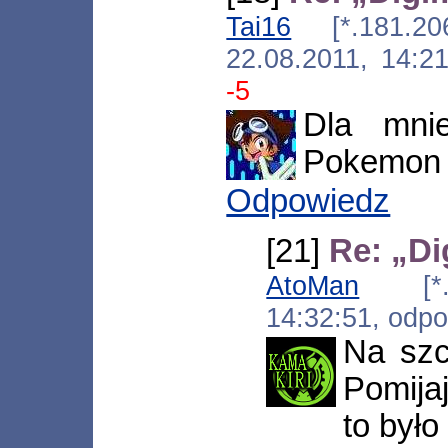
Tai16
[*.181.206.
22.08.2011, 14:2
-5
Dla mni
Pokemon 
Odpowiedz
[21]
Re: „Di
AtoMan
[*.dy
14:32:51, odp
Na szc
Pomijaj
to było