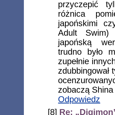
przyczepić t
różnica pom
japońskimi cz
Adult Swim)
japońską wer
trudno było m
zupełnie innych
zdubbingował ty
ocenzurowan
zobaczą Shina 
Odpowiedz
[8]
Re: „Digimon