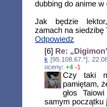
dubbing do anime w 
Jak będzie lektor
zamach na siedzibę
Odpowiedz
[6]
Re: „Digimon
k
[95.108.67.*], 22.
oceny:
+4
-1
Czy taki n
pamiętam, że
głos Taiowi
samym początku j