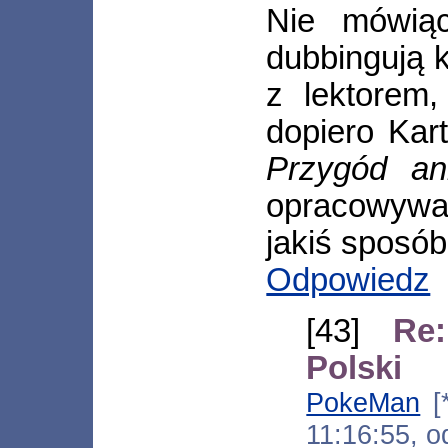
Nie mówią
dubbingują 
z lektorem
dopiero Kar
Przygód a
opracowywa
jakiś sposó
Odpowiedz
[43]
Re
Polski
PokeMan
[*
11:16:55, 