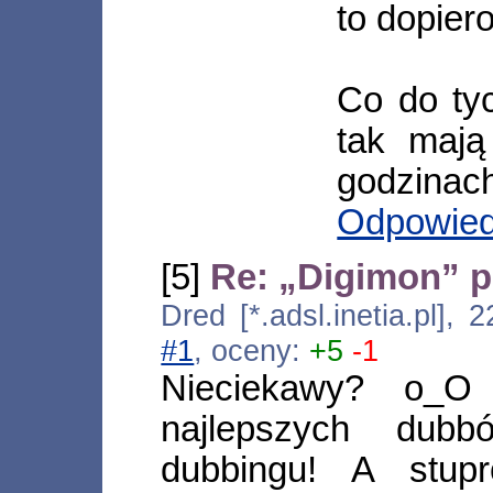
to dopier
Co do tyc
tak mają
godzinach
Odpowie
[5]
Re: „Digimon” p
Dred [*.adsl.inetia.pl],
#1
, oceny:
+5
-1
Nieciekawy? o_O
najlepszych dubb
dubbingu! A stupr