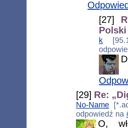
Odpowie
[27]
R
Polski
k
[95.10
odpowi
D
Odpow
[29]
Re: „Di
No-Name
[*.ad
odpowiedź na
O, wł