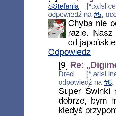
SStefania
[*.xdsl.ce
odpowiedź na
#5
, oc
Chyba nie o
razie. Nasz
od japońskie
Odpowiedz
[9]
Re: „Digim
Dred [*.adsl.in
odpowiedź na
#8
,
Super Świnki 
dobrze, bym mu
kiedyś przypom