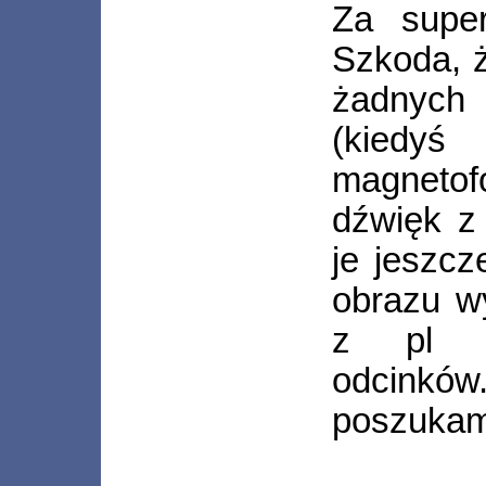
Za super
Szkoda, ż
żadnych k
(kiedyś
magneto
dźwięk z 
je jeszcz
obrazu wy
z pl d
odcink
poszukam.