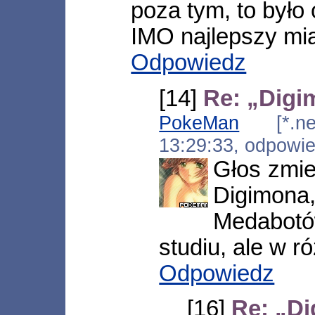
poza tym, to było 
IMO najlepszy mi
Odpowiedz
[14]
Re: „Digi
PokeMan
[*.neop
13:29:33, odpowi
Głos zmie
Digimon
Medabot
studiu, ale w r
Odpowiedz
[16]
Re: „Di