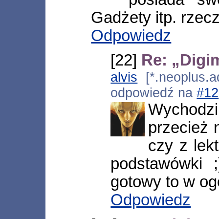
Gadżety itp. rzecz
Odpowiedz
[22]
Re: „Digi
alvis
[*.neoplus.ad
odpowiedź na
#12
Wychodz
przecież 
czy z lek
podstawówki 
gotowy to w og
Odpowiedz