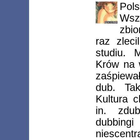
Pol
Wsz
zbio
raz zleci
studiu. 
Krów na 
zaśpiewa
dub. Ta
Kultura 
in. zdu
dubbing
niescentr