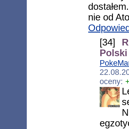
dostałem
nie od At
Odpowie
[34]
R
Polski
PokeMa
22.08.2
oceny:
L
s
N
egzoty