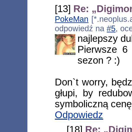
[13]
Re: „Digimo
PokeMan
[*.neoplus.a
odpowiedź na
#5
, oc
najlepszy d
Pierwsze 6
sezon ? :)
Don`t worry, będzi
głupi, by redub
symboliczną cenę
Odpowiedz
[18]
Re: „Digi