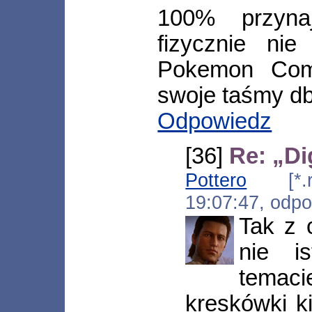
100% przyna
fizycznie nie
Pokemon Comp
swoje taśmy db
Odpowiedz
[36]
Re: „Di
Pottero
[*.ryb
19:07:47, odp
Tak z 
nie i
temac
kreskówki k