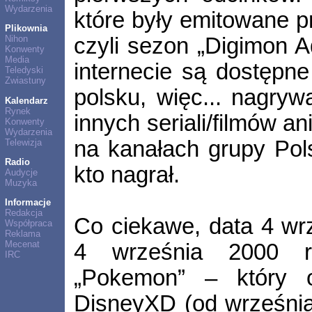
Wydarzenia
które były emitowane p
Plikownia
czyli sezon „Digimon A
Nihon
Konwenty
Media
internecie są dostępne 
Teledyski
Zwiastuny
polsku, więc... nagryw
Kalendarz
Rynek
innych seriali/filmów a
Konwenty
Wydarzenia
na kanałach grupy Pols
Telewizja
Radio
kto nagrał.
Audycje
Muzyka
Informacje
Redakcja
Co ciekawe, data 4 wrz
Współpraca
Reklama
Mecenat
4 września 2000 r.
IRC
„Pokemon” – który 
DisneyXD (od września 