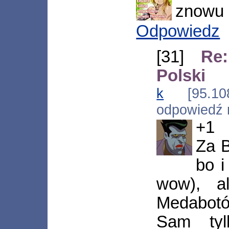
znowu 
Odpowiedz
[31]
Re
Polski
k
[95.108.
odpowiedź
+1
Za B
bo i
wow), a
Medabotów
Sam tyl