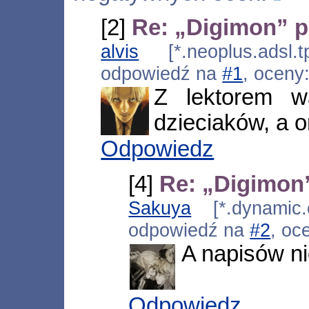
[2]
Re: „Digimon” p
alvis
[*.neoplus.adsl.t
odpowiedź na
#1
, oceny
Z lektorem w
dzieciaków, a o
Odpowiedz
[4]
Re: „Digimon
Sakuya
[*.dynamic.c
odpowiedź na
#2
, oc
A napisów ni
Odpowiedz