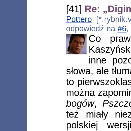
[41]
Re: „Digi
Pottero
[*.rybnik.
odpowiedź na
#6
,
Co praw
Kaszyńską
inne poz
słowa, ale tłu
to pierwszokla
można zapomi
bogów
,
Pszcz
też miały ni
polskiej wers