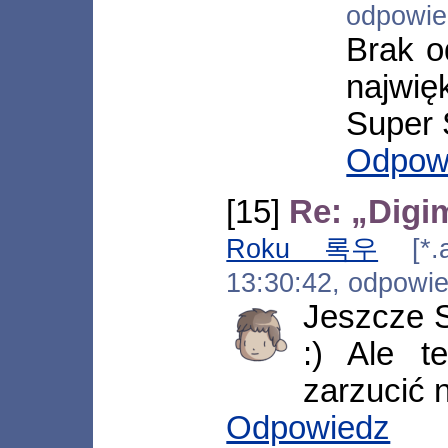
odpowi
Brak o
najwi
Super 
Odpow
[15]
Re: „Digi
Roku 록우
[*.ad
13:30:42, odpowi
Jeszcze S
:) Ale t
zarzucić 
Odpowiedz