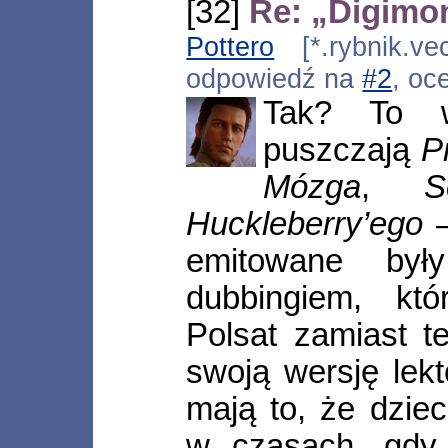
[32]
Re: „Digimo
Pottero
[*.rybnik.vec
odpowiedź na
#2
, oc
Tak? To w
puszczają
P
Mózga
,
S
Huckleberry’ego
–
emitowane był
dubbingiem, któ
Polsat zamiast t
swoją wersję lek
mają to, że dzie
w czasach, gdy 