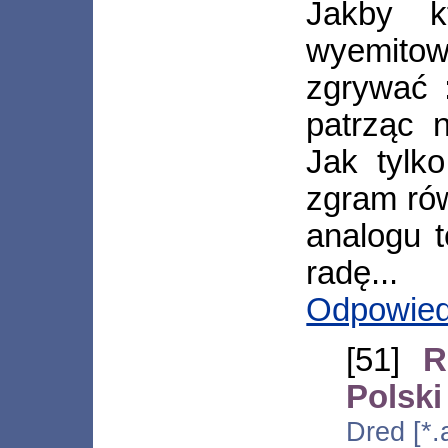
Jakby k
wyemitowa
zgrywać 
patrząc n
Jak tylko
zgram rów
analogu t
radę...
Odpowie
[51]
R
Polski
Dred [*.