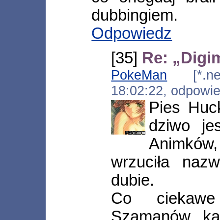
dubbingiem.
Odpowiedz
[35]
Re: „Digi
PokeMan
[*.neop
18:02:22, odpowi
Pies Huck
dziwo je
Animków
wrzuciła naz
dubie.
Co ciekawe 
Szamanów, kap