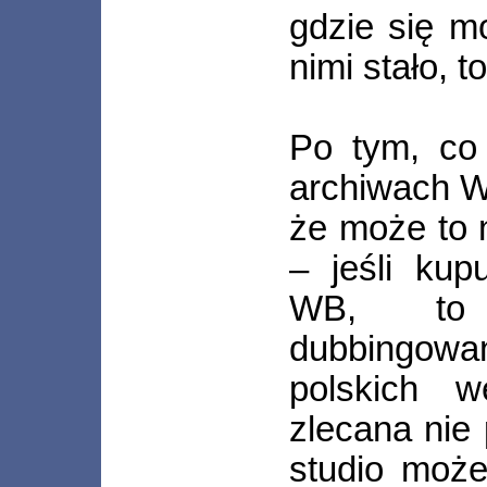
gdzie się m
nimi stało, 
Po tym, co
archiwach W
że może to n
– jeśli kup
WB, to 
dubbingowa
polskich w
zlecana nie 
studio może