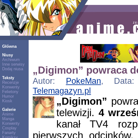
Główna
Niusy
Archiwum
Inne serwisy
„Digimon” powraca do
Dodaj niusa
Teksty
Autor:
PokeMan
, Data: 
Recenzje
Konwenty
Telemagazyn.pl
Felietony
Humor
„Digimon”
powrac
Kiosk
telewizji.
4 wrześn
Galerie
Anime
Manga
kanał TV4 rozp
Konwenty
Cosplay
pierwszych odcinków. 
Fanarty
Komiksy