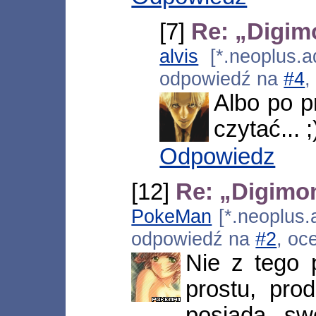
[7]
Re: „Digim
alvis
[*.neoplus.ad
odpowiedź na
#4
,
Albo po p
czytać... ;
Odpowiedz
[12]
Re: „Digimo
PokeMan
[*.neoplus.a
odpowiedź na
#2
, oc
Nie z tego
prostu, prod
posiada sw