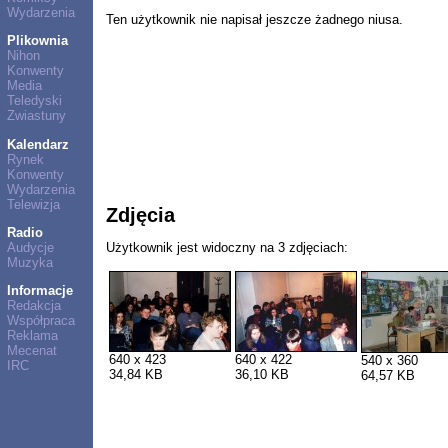
Wydarzenia
Ten użytkownik nie napisał jeszcze żadnego niusa.
Plikownia
Nihon
Konwenty
Media
Teledyski
Zwiastuny
Kalendarz
Rynek
Konwenty
Wydarzenia
Telewizja
Zdjęcia
Radio
Audycje
Użytkownik jest widoczny na 3 zdjęciach:
Muzyka
Informacje
Redakcja
Współpraca
Reklama
Mecenat
640 x 423
640 x 422
540 x 360
IRC
34,84 KB
36,10 KB
64,57 KB