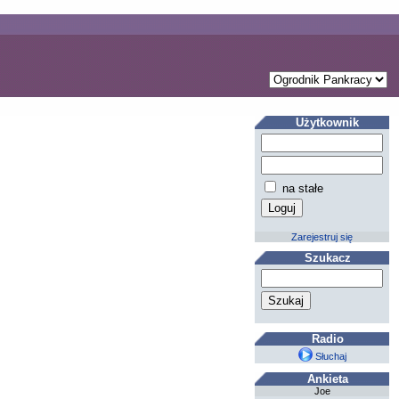
Użytkownik
na stałe
Zarejestruj się
Szukacz
Radio
Słuchaj
Ankieta
Joe