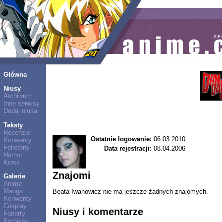
Główna
Niusy
Archiwum
Inne serwisy
Dodaj niusa
Teksty
Recenzje
Ostatnie logowanie:
06.03.2010
Konwenty
Felietony
Data rejestracji:
08.04.2006
Humor
Kiosk
Znajomi
Galerie
Anime
Manga
Beata Iwanowicz nie ma jeszcze żadnych znajomych.
Konwenty
Cosplay
Niusy i komentarze
Fanarty
Komiksy