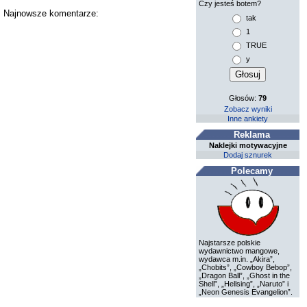
Czy jesteś botem?
y. Najnowsze komentarze:
tak
1
TRUE
y
Głosów:
79
Zobacz wyniki
Inne ankiety
Reklama
Naklejki motywacyjne
Dodaj sznurek
Polecamy
Najstarsze polskie
wydawnictwo mangowe,
wydawca m.in. „Akira”,
„Chobits”, „Cowboy Bebop”,
„Dragon Ball”, „Ghost in the
Shell”, „Hellsing”, „Naruto” i
„Neon Genesis Evangelion”.