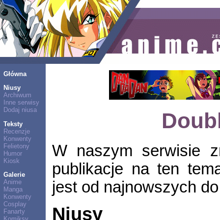
Główna
Niusy
Archiwum
Inne serwisy
Dodaj niusa
Doub
Teksty
Recenzje
Konwenty
W naszym serwisie zn
Felietony
Humor
Kiosk
publikacje na ten tem
Galerie
jest od najnowszych do 
Anime
Manga
Konwenty
Cosplay
Niusy
Fanarty
Komiksy