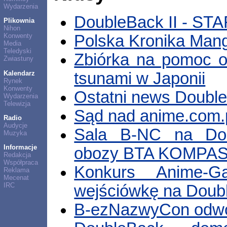
Wydarzenia
DoubleBack II - ST
Plikownia
Nihon
Polska Kronika Man
Konwenty
Media
Teledyski
Zbiórka na pomoc of
Zwiastuny
Kalendarz
tsunami w Japonii
Rynek
Konwenty
Ostatni news Doubl
Wydarzenia
Telewizja
Sąd nad anime.com.
Radio
Audycje
Sala B-NC na Dou
Muzyka
Informacje
obozy BTA KOMPA
Redakcja
Współpraca
Konkurs Anime-G
Reklama
Mecenat
IRC
wejściówkę na Doub
B-ezNazwyCon odwoł