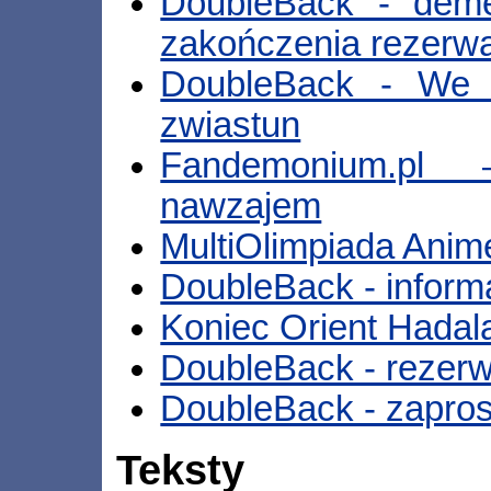
DoubleBack - deme
zakończenia rezerwa
DoubleBack - We 
zwiastun
Fandemonium.pl
nawzajem
MultiOlimpiada Ani
DoubleBack - inform
Koniec Orient Hada
DoubleBack - rezerwa
DoubleBack - zapro
Teksty