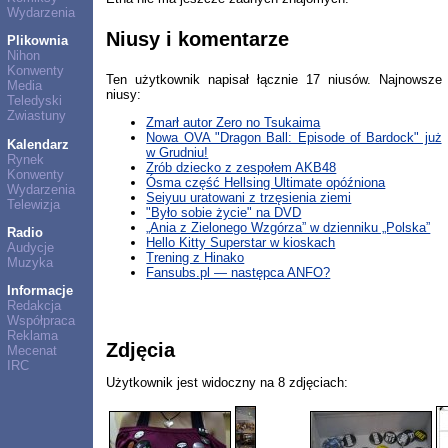
Wydarzenia
Niusy i komentarze
Plikownia
Nihon
Konwenty
Ten użytkownik napisał łącznie 17 niusów. Najnowsze
Media
niusy:
Teledyski
Zwiastuny
Zmarł autor Zero no Tsukaima
Nowa OVA "Dragon Ball: Episode of Bardock" już
Kalendarz
w Grudniu!
Rynek
Zrób dziecko z zespołem AKB48
Konwenty
Ósma część Hellsing Ultimate opóźniona
Wydarzenia
Seiyuu uratowani z trzęsienia ziemi
Telewizja
"Było sobie życie" na DVD
„Ania z Zielonego Wzgórza” w dzienniku „Polska”
Radio
Hello Kitty Superstar w kioskach
Audycje
Trening z Hinako
Muzyka
Fansubs.pl — następca ANFO?
Informacje
Redakcja
Współpraca
Reklama
Zdjęcia
Mecenat
IRC
Użytkownik jest widoczny na 8 zdjęciach: