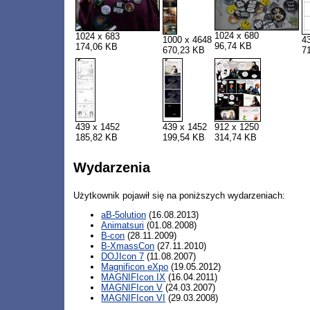
1024 x 680
1024 x 683
1000 x 4648
4
96,74 KB
174,06 KB
670,23 KB
7
439 x 1452
439 x 1452
912 x 1250
185,82 KB
199,54 KB
314,74 KB
Wydarzenia
Użytkownik pojawił się na poniższych wydarzeniach:
aB-5olution
(16.08.2013)
Animatsuri
(01.08.2008)
B-con
(28.11.2009)
B-XmassCon
(27.11.2010)
DOJIcon 7
(11.08.2007)
Magnificon eXpo
(19.05.2012)
MAGNIFIcon IX
(16.04.2011)
MAGNIFIcon V
(24.03.2007)
MAGNIFIcon VI
(29.03.2008)