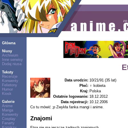
Główna
Niusy
Archiwum
Inne serwisy
Dodaj niusa
E
Teksty
Recenzje
Data urodzin:
10/21/91 (35 lat)
Konwenty
Felietony
Płeć:
♀ kobieta
Humor
Kraj:
Polska
Kiosk
Ostatnie logowanie:
18.12.2012
Galerie
Data rejestracji:
10.12.2006
Anime
Co tu mówić ;p Zwykła fanka mangi i anime.
Manga
Konwenty
Znajomi
Cosplay
Fanarty
Komiksy
Etna nie ma jeszcze żadnych znajomych.