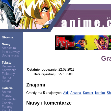
Główna
Niusy
Archiwum
Inne serwisy
Dodaj niusa
Gr
Teksty
Recenzje
Ostatnie logowanie:
22.02.2011
Konwenty
Felietony
Data rejestracji:
25.10.2010
Humor
Kiosk
Znajomi
Galerie
Anime
Grandy ma 5 znajomych:
Akii
,
Arwena
,
Kamlot
,
kotoko
,
Sh
Manga
Konwenty
Niusy i komentarze
Cosplay
Fanarty
Komiksy