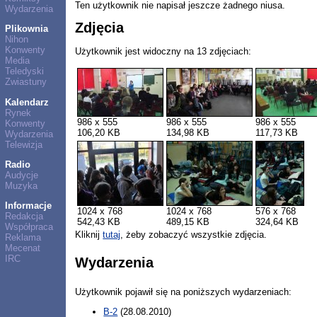
Ten użytkownik nie napisał jeszcze żadnego niusa.
Wydarzenia
Zdjęcia
Plikownia
Nihon
Konwenty
Użytkownik jest widoczny na 13 zdjęciach:
Media
Teledyski
Zwiastuny
Kalendarz
Rynek
986 x 555
986 x 555
986 x 555
Konwenty
106,20 KB
134,98 KB
117,73 KB
Wydarzenia
Telewizja
Radio
Audycje
Muzyka
Informacje
1024 x 768
1024 x 768
576 x 768
Redakcja
542,43 KB
489,15 KB
324,64 KB
Współpraca
Kliknij
tutaj
, żeby zobaczyć wszystkie zdjęcia.
Reklama
Mecenat
IRC
Wydarzenia
Użytkownik pojawił się na poniższych wydarzeniach:
B-2
(28.08.2010)