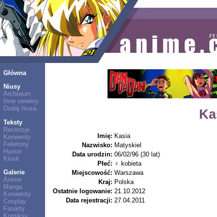
Główna
Niusy
Archiwum
Inne serwisy
Dodaj niusa
Ka
Teksty
Recenzje
Imię:
Kasia
Konwenty
Felietony
Nazwisko:
Matyskiel
Humor
Data urodzin:
06/02/96 (30 lat)
Kiosk
Płeć:
♀ kobieta
Galerie
Miejscowość:
Warszawa
Anime
Kraj:
Polska
Manga
Ostatnie logowanie:
21.10.2012
Konwenty
Data rejestracji:
27.04.2011
Cosplay
Fanarty
Komiksy