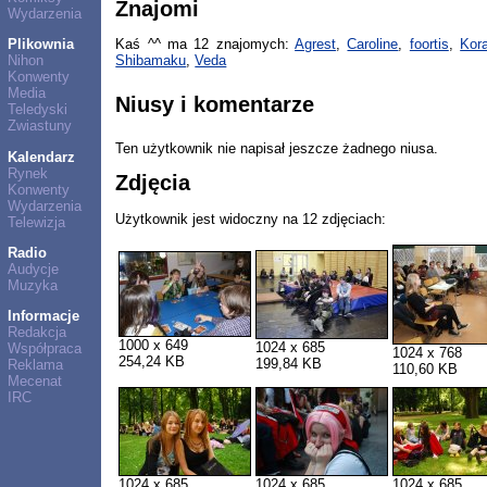
Znajomi
Wydarzenia
Plikownia
Kaś ^^ ma 12 znajomych:
Agrest
,
Caroline
,
foortis
,
Kor
Nihon
Shibamaku
,
Veda
Konwenty
Media
Niusy i komentarze
Teledyski
Zwiastuny
Ten użytkownik nie napisał jeszcze żadnego niusa.
Kalendarz
Rynek
Zdjęcia
Konwenty
Wydarzenia
Użytkownik jest widoczny na 12 zdjęciach:
Telewizja
Radio
Audycje
Muzyka
Informacje
Redakcja
1000 x 649
1024 x 685
Współpraca
1024 x 768
254,24 KB
199,84 KB
Reklama
110,60 KB
Mecenat
IRC
1024 x 685
1024 x 685
1024 x 685