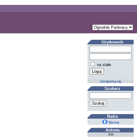
Użytkownik
na stałe
Zarejestruj się
Szukacz
Radio
Słuchaj
Ankieta
Joe