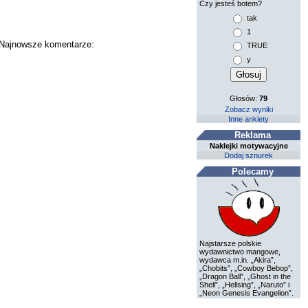
Czy jesteś botem?
tak
1
. Najnowsze komentarze:
TRUE
y
Głosów:
79
Zobacz wyniki
Inne ankiety
Reklama
Naklejki motywacyjne
Dodaj sznurek
Polecamy
Najstarsze polskie
wydawnictwo mangowe,
wydawca m.in. „Akira”,
„Chobits”, „Cowboy Bebop”,
„Dragon Ball”, „Ghost in the
Shell”, „Hellsing”, „Naruto” i
„Neon Genesis Evangelion”.