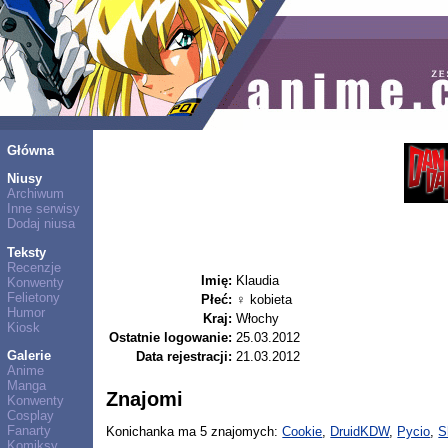
Główna
Niusy
Archiwum
Inne serwisy
Dodaj niusa
Teksty
Recenzje
Imię:
Klaudia
Konwenty
Felietony
Płeć:
♀ kobieta
Humor
Kraj:
Włochy
Kiosk
Ostatnie logowanie:
25.03.2012
Galerie
Data rejestracji:
21.03.2012
Anime
Manga
Znajomi
Konwenty
Cosplay
Fanarty
Konichanka ma 5 znajomych:
Cookie
,
DruidKDW
,
Pycio
,
S
Komiksy