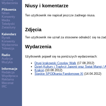
Wydarzenia
Niusy i komentarze
Plikownia
Nihon
Ten użytkownik nie napisał jeszcze żadnego niusa.
Konwenty
Media
Teledyski
Zwiastuny
Zdjęcia
Kalendarz
Ten użytkownik nie uznał za stosowne odnaleźć się na ża
Rynek
Konwenty
Wydarzenia
Wydarzenia
Telewizja
Radio
Użytkownik pojawił się na poniższych wydarzeniach:
Audycje
Muzyka
Drugi krakowski Cosplay Walk
(17.08.2012)
Dzień Kultury i Tradycji Japonii oraz Świat Mangi /
Informacje
Krakon
(10.08.2012)
Redakcja
Śląskie SPODkania Fandomowe XI
(14.04.2012)
Współpraca
Reklama
Mecenat
IRC