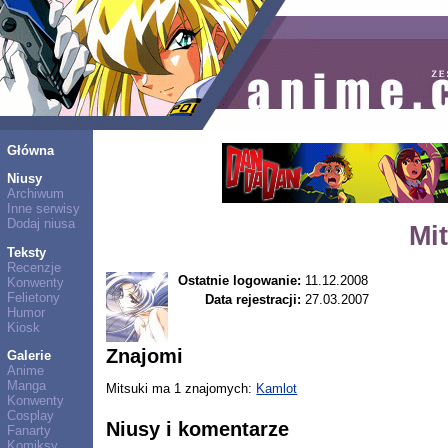
Główna
Niusy
Archiwum
Inne serwisy
Dodaj niusa
Mi
Teksty
Recenzje
Ostatnie logowanie:
11.12.2008
Konwenty
Felietony
Data rejestracji:
27.03.2007
Humor
Kiosk
Znajomi
Galerie
Anime
Manga
Mitsuki ma 1 znajomych:
Kamlot
Konwenty
Cosplay
Niusy i komentarze
Fanarty
Komiksy