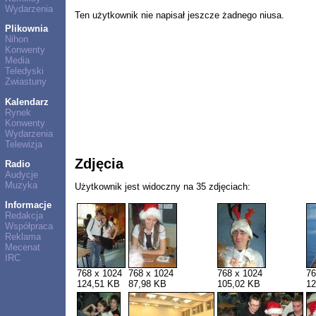
Wydarzenia
Ten użytkownik nie napisał jeszcze żadnego niusa.
Plikownia
Nihon
Konwenty
Media
Teledyski
Zwiastuny
Kalendarz
Rynek
Konwenty
Wydarzenia
Telewizja
Zdjęcia
Radio
Audycje
Muzyka
Użytkownik jest widoczny na 35 zdjęciach:
Informacje
Redakcja
Współpraca
Reklama
Mecenat
IRC
768 x 1024
768 x 1024
768 x 1024
76
124,51 KB
87,98 KB
105,02 KB
12