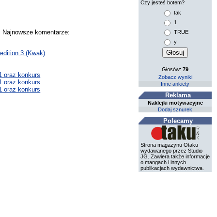
Czy jesteś botem?
tak
1
y. Najnowsze komentarze:
TRUE
y
dition 3 (Kwak)
Głosów:
79
1 oraz konkurs
Zobacz wyniki
1 oraz konkurs
Inne ankiety
1 oraz konkurs
Reklama
Naklejki motywacyjne
Dodaj sznurek
Polecamy
Strona magazynu Otaku
wydawanego przez Studio
JG. Zawiera także informacje
o mangach i innych
publikacjach wydawnictwa.