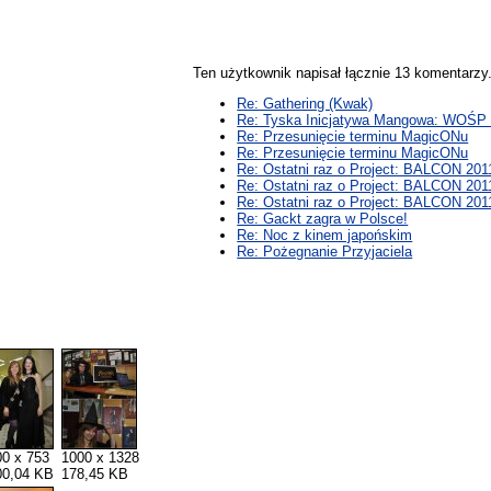
Ten użytkownik napisał łącznie 13 komentarz
Re: Gathering (Kwak)
Re: Tyska Inicjatywa Mangowa: WOŚP e
Re: Przesunięcie terminu MagicONu
Re: Przesunięcie terminu MagicONu
Re: Ostatni raz o Project: BALCON 201
Re: Ostatni raz o Project: BALCON 201
Re: Ostatni raz o Project: BALCON 201
Re: Gackt zagra w Polsce!
Re: Noc z kinem japońskim
Re: Pożegnanie Przyjaciela
00 x 753
1000 x 1328
00,04 KB
178,45 KB