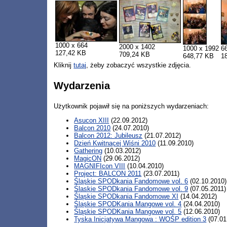
1000 x 664
2000 x 1402
1000 x 1992
6
127,42 KB
709,24 KB
648,77 KB
1
Kliknij
tutaj
, żeby zobaczyć wszystkie zdjęcia.
Wydarzenia
Użytkownik pojawił się na poniższych wydarzeniach:
Asucon XIII
(22.09.2012)
Balcon 2010
(24.07.2010)
Balcon 2012: Jubileusz
(21.07.2012)
Dzień Kwitnącej Wiśni 2010
(11.09.2010)
Gathering
(10.03.2012)
MagicON
(29.06.2012)
MAGNIFIcon VIII
(10.04.2010)
Project: BALCON 2011
(23.07.2011)
Śląskie SPODkania Fandomowe vol. 6
(02.10.2010)
Ślaskie SPODkania Fandomowe vol. 9
(07.05.2011)
Śląskie SPODkania Fandomowe XI
(14.04.2012)
Śląskie SPODKania Mangowe vol. 4
(24.04.2010)
Śląskie SPODKania Mangowe vol. 5
(12.06.2010)
Tyska Inicjatywa Mangowa : WOŚP edition 3
(07.01