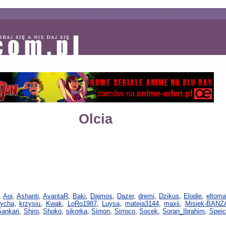
Olcia
,
Aoi
,
Ashanti
,
AvantaR
,
Baki
,
Dajmos
,
Dazer
,
dremi
,
Dzikus
,
Elodie
,
eltom
rycha
,
krzysiu
,
Kwak
,
LoRo1987
,
Luysa
,
mateja3144
,
maxii
,
Misiek-BANZ
Sankari
,
Shiro
,
Shoko
,
sikorka
,
Simon
,
Sirroco
,
Socek
,
Soran_Ibrahim
,
Speic