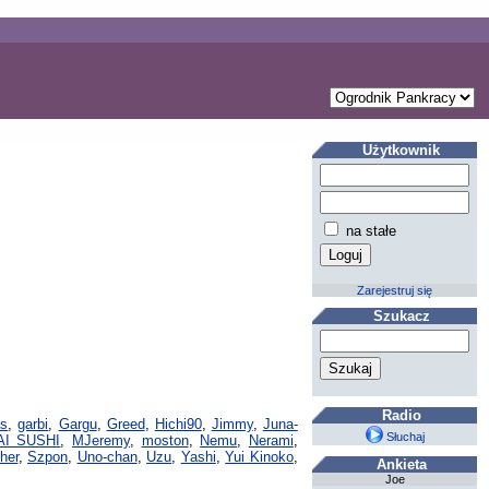
Użytkownik
na stałe
Zarejestruj się
Szukacz
Radio
as
,
garbi
,
Gargu
,
Greed
,
Hichi90
,
Jimmy
,
Juna-
Słuchaj
AI SUSHI
,
MJeremy
,
moston
,
Nemu
,
Nerami
,
her
,
Szpon
,
Uno-chan
,
Uzu
,
Yashi
,
Yui Kinoko
,
Ankieta
Joe