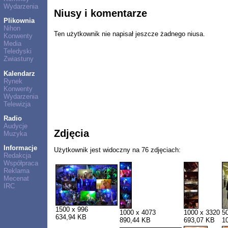
Wydarzenia
Niusy i komentarze
Plikownia
Nihon
Ten użytkownik nie napisał jeszcze żadnego niusa.
Konwenty
Media
Teledyski
Zwiastuny
Kalendarz
Rynek
Konwenty
Wydarzenia
Telewizja
Radio
Audycje
Zdjęcia
Muzyka
Informacje
Użytkownik jest widoczny na 76 zdjęciach:
Redakcja
Współpraca
Reklama
Mecenat
IRC
1500 x 996
1000 x 4073
1000 x 3320
5
634,94 KB
890,44 KB
693,07 KB
1