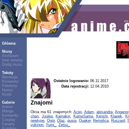
Główna
Niusy
Archiwum
Inne serwisy
Dodaj niusa
Teksty
Recenzje
Ostatnie logowanie:
06.11.2017
Konwenty
Felietony
Data rejestracji:
12.04.2010
Humor
Kiosk
Znajomi
Galerie
Anime
Manga
Olcia ma 61 znajomych:
Aciej
,
Adam
,
alexandra
,
Anganor
Konwenty
chan
,
Juuleq
,
Kamakiri
,
KameSama
,
Kenshi
,
Klapek
,
K
Cosplay
newtype
,
Ogór
,
Olaz
,
pusia
,
Quaker
,
Remplica
,
Ruszard
,
Fanarty
yukinon
,
Yumi_
,
Zetsu_
Komiksy