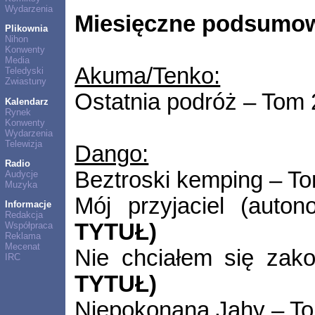
Wydarzenia
Miesięczne podsumow
Plikownia
Nihon
Konwenty
Media
Akuma/Tenko:
Teledyski
Zwiastuny
Ostatnia podróż – Tom 
Kalendarz
Rynek
Konwenty
Wydarzenia
Telewizja
Dango:
Radio
Beztroski kemping – T
Audycje
Muzyka
Mój przyjaciel (auton
Informacje
Redakcja
TYTUŁ)
Współpraca
Reklama
Mecenat
Nie chciałem się zak
IRC
TYTUŁ)
Niepokonana Jahy – T