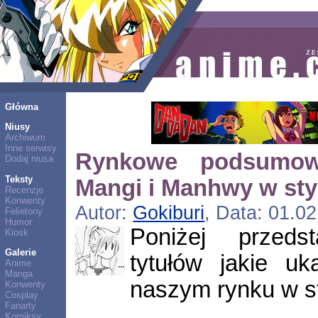
Główna
Niusy
Archiwum
Inne serwisy
Rynkowe podsumow
Dodaj niusa
Teksty
Mangi i Manhwy w sty
Recenzje
Konwenty
Autor:
Gokiburi
, Data: 01.0
Felietony
Humor
Poniżej przedst
Kiosk
Galerie
tytułów jakie uk
Anime
Manga
naszym rynku w s
Konwenty
Cosplay
Fanarty
Komiksy