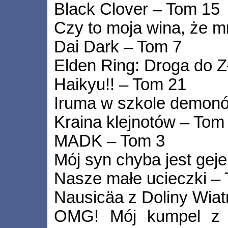
Black Clover – Tom 15
Czy to moja wina, że m
Dai Dark – Tom 7
Elden Ring: Droga do 
Haikyu!! – Tom 21
Iruma w szkole demon
Kraina klejnotów – Tom
MADK – Tom 3
Mój syn chyba jest gej
Nasze małe ucieczki –
Nausicäa z Doliny Wiat
OMG! Mój kumpel z g