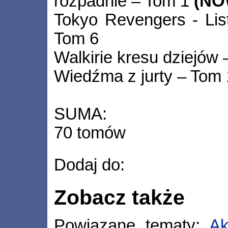
rozpadnie – Tom 1
(NO
Tokyo Revengers - Lis
Tom 6
Walkirie kresu dziejów
Wiedźma z jurty – Tom
SUMA:
70 tomów
Dodaj do:
Zobacz także
Powiązane tematy:
A