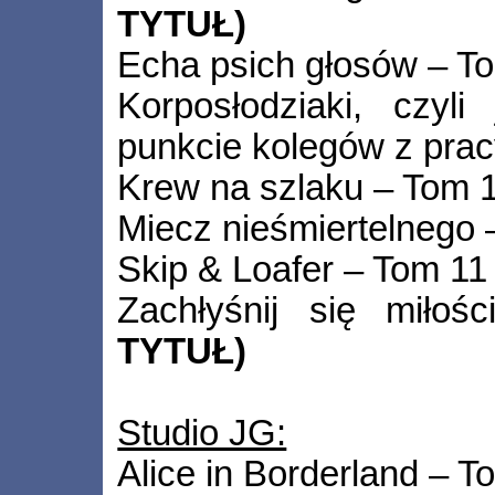
TYTUŁ)
Echa psich głosów – T
Korposłodziaki, czyl
punkcie kolegów z prac
Krew na szlaku – Tom 
Miecz nieśmiertelnego 
Skip & Loafer – Tom 11
Zachłyśnij się mił
TYTUŁ)
Studio JG:
Alice in Borderland – T