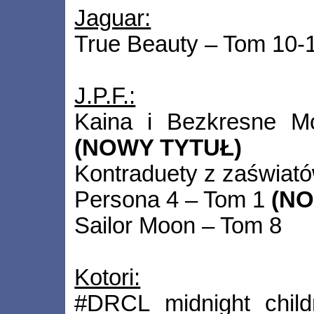
Jaguar:
True Beauty – Tom 10-
J.P.F.:
Kaina i Bezkresne M
(NOWY TYTUŁ)
Kontraduety z zaświat
Persona 4 – Tom 1
(NO
Sailor Moon – Tom 8
Kotori:
#DRCL midnight chi