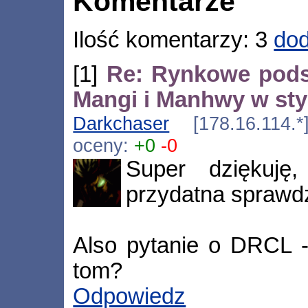
Komentarze
Ilość komentarzy: 3
dod
[1]
Re: Rynkowe pods
Mangi i Manhwy w sty
Darkchaser
[178.16.114.*
oceny:
+0
-0
Super dziękuję
przydatna sprawd
Also pytanie o DRCL -
tom?
Odpowiedz