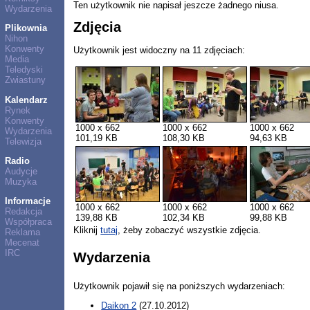
Ten użytkownik nie napisał jeszcze żadnego niusa.
Wydarzenia
Zdjęcia
Plikownia
Nihon
Konwenty
Użytkownik jest widoczny na 11 zdjęciach:
Media
Teledyski
Zwiastuny
Kalendarz
Rynek
Konwenty
1000 x 662
1000 x 662
1000 x 662
Wydarzenia
101,19 KB
108,30 KB
94,63 KB
Telewizja
Radio
Audycje
Muzyka
Informacje
1000 x 662
1000 x 662
1000 x 662
Redakcja
139,88 KB
102,34 KB
99,88 KB
Współpraca
Kliknij
tutaj
, żeby zobaczyć wszystkie zdjęcia.
Reklama
Mecenat
IRC
Wydarzenia
Użytkownik pojawił się na poniższych wydarzeniach:
Daikon 2
(27.10.2012)