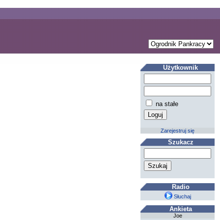
Użytkownik
na stałe
Zarejestruj się
Szukacz
Radio
Słuchaj
Ankieta
Joe