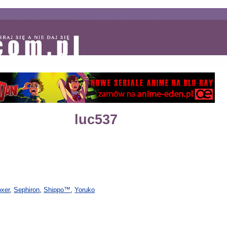
luc537
xer
,
Sephiron
,
Shippo™
,
Yoruko