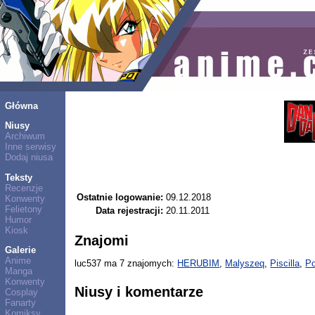
Główna
Niusy
Archiwum
Inne serwisy
Dodaj niusa
Teksty
Recenzje
Ostatnie logowanie:
09.12.2018
Konwenty
Felietony
Data rejestracji:
20.11.2011
Humor
Kiosk
Znajomi
Galerie
Anime
luc537 ma 7 znajomych:
HERUBIM
,
Malyszeq
,
Piscilla
,
Po
Manga
Konwenty
Niusy i komentarze
Cosplay
Fanarty
Komiksy