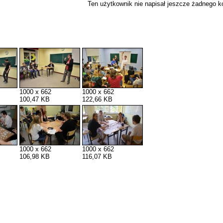
Ten użytkownik nie napisał jeszcze żadnego 
1000 x 662
1000 x 662
100,47 KB
122,66 KB
1000 x 662
1000 x 662
106,98 KB
116,07 KB