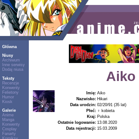
Główna
Niusy
Archiwum
Inne serwisy
Dodaj niusa
Aiko 
Teksty
Recenzje
Konwenty
Felietony
Imię:
Aiko
Humor
Nazwisko:
Hikari
Kiosk
Data urodzin:
02/20/91 (35 lat)
Galerie
Płeć:
♀ kobieta
Anime
Kraj:
Polska
Manga
Ostatnie logowanie:
13.08.2020
Konwenty
Data rejestracji:
15.03.2009
Cosplay
Fanarty
Komiksy