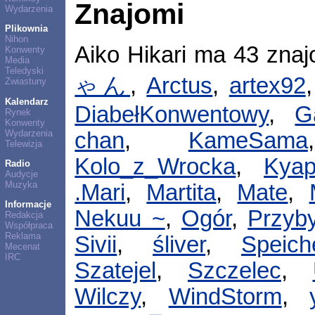
Znajomi
Wydarzenia
Plikownia
Nihon
Aiko Hikari ma 43 zna
Konwenty
Media
Teledyski
ゃん
,
Arctus
,
artex92
Zwiastuny
Kalendarz
DiabełKonwentowy
,
G
Rynek
Konwenty
Wydarzenia
chan
,
KameSama
Telewizja
Kolo_z_Wrocka
,
Kyap
Radio
Audycje
Muzyka
.Mari
,
Martita
,
Mate
,
Informacje
Nekuu ~
,
Ogór
,
Przyb
Redakcja
Współpraca
Reklama
Sivii
,
śliver
,
Speich
Mecenat
IRC
Szatejel
,
Szczelec
,
Wilczy
,
WindStorm
,