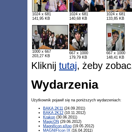
1024 x 681
1024 x 681
1024 x 681
141,95 KB
140,68 KB
133,85 KB
1000 x 667
667 x 1000
667 x 1000
203,27 KB
179,79 KB
148,41 KB
Kliknij
tutaj
, żeby zobac
Wydarzenia
Użytkownik pojawił się na poniższych wydarzeniach:
BAKA 2K11
(24.09.2011)
BAKA 2K12
(10.11.2012)
Krakon
(30.06.2011)
MagicON
(29.06.2012)
Magnificon eXpo
(19.05.2012)
MAGNIFIcon IX
(16.04.2011)