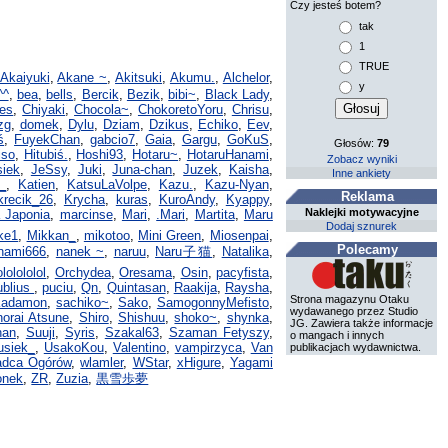
Czy jesteś botem?
tak
1
TRUE
Akaiyuki
,
Akane ~
,
Akitsuki
,
Akumu.
,
Alchelor
,
y
^^
,
bea
,
bells
,
Bercik
,
Bezik
,
bibi~
,
Black Lady
,
ies
,
Chiyaki
,
Chocola~
,
ChokoretoYoru
,
Chrisu
,
zg
,
domek
,
Dylu
,
Dziam
,
Dzikus
,
Echiko
,
Eev
,
ś
,
FuyekChan
,
gabcio7
,
Gaia
,
Gargu
,
GoKuS
,
Głosów:
79
iso
,
Hitubiś.
,
Hoshi93
,
Hotaru~
,
HotaruHanami
,
Zobacz wyniki
siek
,
JeSsy
,
Juki
,
Juna-chan
,
Juzek
,
Kaisha
,
Inne ankiety
_
,
Katien
,
KatsuLaVolpe
,
Kazu.
,
Kazu-Nyan
,
Reklama
krecik_26
,
Krycha
,
kuras
,
KuroAndy
,
Kyappy
,
Naklejki motywacyjne
 Japonia
,
marcinse
,
Mari
,
.Mari
,
Martita
,
Maru
Dodaj sznurek
ke1
,
Mikkan_
,
mikotoo
,
Mini Green
,
Miosenpai
,
Polecamy
nami666
,
nanek ~
,
naruu
,
Naru子猫
,
Natalika
,
ololololol
,
Orchydea
,
Oresama
,
Osin
,
pacyfista
,
ublius
,
puciu
,
Qn
,
Quintasan
,
Raakija
,
Raysha
,
Strona magazynu Otaku
Kadamon
,
sachiko~
,
Sako
,
SamogonnyMefisto
,
wydawanego przez Studio
norai Atsune
,
Shiro
,
Shishuu
,
shoko~
,
shynka
,
JG. Zawiera także informacje
han
,
Suuji
,
Syris
,
Szakal63
,
Szaman Fetyszy
,
o mangach i innych
usiek_
,
UsakoKou
,
Valentino
,
vampirzyca
,
Van
publikacjach wydawnictwa.
adca Ogórów
,
wlamler
,
WStar
,
xHigure
,
Yagami
onek
,
ZR
,
Zuzia
,
黒雪歩夢