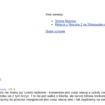
Inne serwisy:
Strona Niuconu
Relacja z Niuconu 2 na Shippuuden.
Dodaj sznurek
 oceny:
+15
-4
zis nie mamy juz czesto wyborow - konwentow jest coraz wiecej a szkoly c
zeba sie z tym liczyc. I to nie jest walka o klienta, ale raczej zdrowa konku
tracimy bo przeciez mangowcow jest coraz wiecej wiec i tak wyjdziemy na swoj