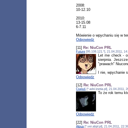
2008:
10-12.10
2010:
13-15.08
6-7.11
Mówienie o wpychaniu się w te
Odpowiedz
[11]
Re: NiuCon PRL
Future
[95.108.121.*], 21.04.2011, 1
Let me check - os
sierpnia. Jeszcz
"prawach" Niuconu
I nie, wpychanie 
Odpowiedz
[12]
Re: NiuCon PRL
Ciupuś
[*.adsl.inetia.pl], 21.04.2011
To że rok temu kt
Odpowiedz
[22]
Re: NiuCon PRL
Alqua
[*.ver.abpl.pl], 21.04.2011, 22