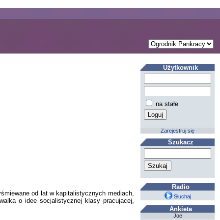
Użytkownik
na stałe
Zarejestruj się
Szukacz
Radio
yśmiewane od lat w kapitalistycznych mediach,
Słuchaj
alką o idee socjalistycznej klasy pracującej,
Ankieta
Joe