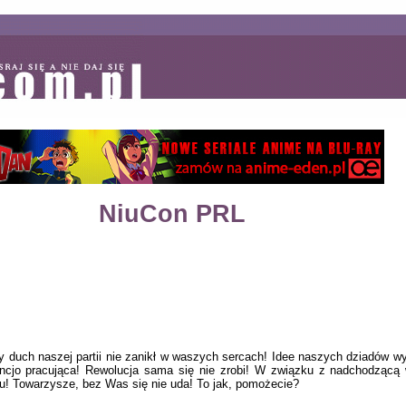
NiuCon PRL
 duch naszej partii nie zanikł w waszych sercach! Idee naszych dziadów w
encjo pracująca! Rewolucja sama się nie zrobi! W związku z nadchodzącą w
! Towarzysze, bez Was się nie uda! To jak, pomożecie?