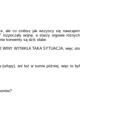
e, ale co zrobisz jak wszyscy się nawzajem
e" rozpoczęły wojnę, a starzy orgowie różnych
nie konwenty są dziś słabe.
WINY WYNIKŁA TAKA SYTUACJA, więc oto
 (urlopy), ani też w sumie później, więc to był
emonów?