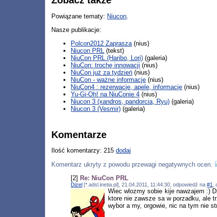
Zobacz także
Powiązane tematy:
Niucon
.
Nasze publikacje:
Polcon2012 Zaprasza
(nius)
Niucon PRL
(tekst)
NiuCon PRL (Haribo, Lori)
(galeria)
NiuCon: trochę innowacji
(nius)
NiuCon już za tydzień
(nius)
NiuCon - ważne informacje
(nius)
NiuCon4 : rezerwacje, apele, informacje
(nius)
Yu-Gi-Oh! na NiuConie 4
(nius)
Niucon 3 (xandros, pandorcia, Ryu)
(galeria)
Niucon 3 (Vesmir)
(galeria)
Komentarze
Ilość komentarzy: 215
dodaj
Komentarz ukryty z powodu przewagi negatywnych ocen.
[2]
Re: NiuCon PRL
Dizel
[*.adsl.inetia.pl], 21.04.2011, 11:44:30, odpowiedź na
#1
,
Wiec wlozmy sobie kije nawzajem :) D
ktore nie zawsze sa w porzadku, ale tr
wybor a my, orgowie, nic na tym nie s