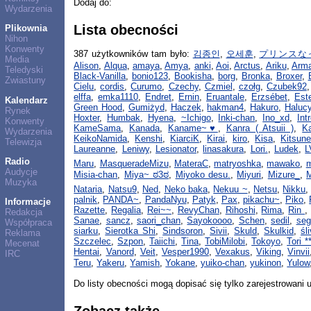
Dodaj do:
Wydarzenia
Lista obecności
Plikownia
Nihon
Konwenty
387 użytkowników tam było:
김종인
,
오세훈
,
プリンスな
Media
Alison
,
Alqua
,
amaya
,
Amya
,
anki
,
Aoi
,
Arctus
,
Ariku
,
Arm
Teledyski
Black-Vanilla
,
bonio123
,
Bookisha
,
borg
,
Bronka
,
Broxer
,
Zwiastuny
Cielu
,
cordis
,
Curumo
,
Czechy
,
Czmiel
,
czołg
,
Czubek92
elffa
,
emka1110
,
Endret
,
Ernin
,
Eruantale
,
Erzsébet
,
Este
Kalendarz
Green Hood
,
Gumiżyd
,
Haczek
,
hakman4
,
Hakuro
,
Haluc
Rynek
Hoxter
,
Humbak
,
Hyena
,
~Ichigo
,
Inki-chan
,
Ino_xd
,
Int
Konwenty
KameSama
,
Kanada
,
Kaname~♥
,
Kanra ( Atsuii )
,
K
Wydarzenia
KeikoNamida
,
Kenshi
,
KiarciK
,
Kirai
,
kiro
,
Kisa
,
Kitsun
Telewizja
Laureanne
,
Leniwy
,
Lesionator
,
linasakura
,
Lori.
,
Ludek
,
L
Radio
Maru
,
MasqueradeMizu
,
MateraC
,
matryoshka
,
mawako
,
Audycje
Misia-chan
,
Miya~ ಠ3ಠ
,
Miyoko desu.
,
Miyuri
,
Mizure_
,
M
Muzyka
Nataria
,
Natsu9
,
Ned
,
Neko baka
,
Nekuu ~
,
Netsu
,
Nikku
palnik
,
PANDA~
,
PandaNyu
,
Patyk
,
Pax
,
pikachu~
,
Piko
,
Informacje
Razette
,
Regalia
,
Rei~~
,
RevyChan
,
Rihoshi
,
Rima
,
Rin
,
Redakcja
Sanae
,
sancz
,
saori_chan
,
Sayokoooo
,
Schen
,
sedil
,
seg
Współpraca
siarku
,
Sierotka Shi
,
Sindsoron
,
Sivii
,
Skuld
,
Skulkid
,
śl
Reklama
Szczelec
,
Szpon
,
Taiichi
,
Tina
,
TobiMilobi
,
Tokoyo
,
Tori *
Mecenat
Hentai
,
Vanord
,
Veit
,
Vesper1990
,
Vexakus
,
Viking
,
Vinvii
IRC
Teru
,
Yakeru
,
Yamish
,
Yokane
,
yuiko-chan
,
yukinon
,
Yulow
Do listy obecności mogą dopisać się tylko zarejestrowani 