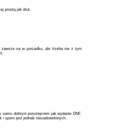
j prostą jak drut.
 zawsze sa w porzadku, ale trzeba sie z tym
om.
t tak samo dobrym posunięciem jak wydanie DNF.
ak i sporo jest jednak niezadowolonych.