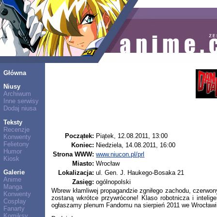
Główna
Niusy
Archiwum
Inne serwisy
Dodaj niusa
Teksty
Recenzje
Początek:
Piątek, 12.08.2011, 13:00
Konwenty
Felietony
Koniec:
Niedziela, 14.08.2011, 16:00
Humor
Strona WWW:
www.niucon.pl/prl
Kiosk
Miasto:
Wrocław
Galerie
Lokalizacja:
ul. Gen. J. Haukego-Bosaka 21
Anime
Zasięg:
ogólnopolski
Manga
Wbrew kłamliwej propagandzie zgniłego zachodu, czerwony
Konwenty
zostaną wkrótce przywrócone! Klaso robotnicza i intelig
Cosplay
ogłaszamy plenum Fandomu na sierpień 2011 we Wrocławiu
Fanarty
Komiksy