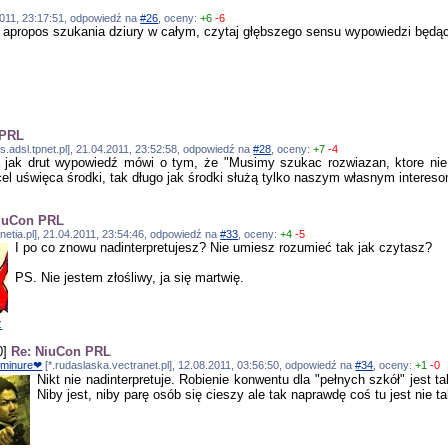
4.2011, 23:17:51, odpowiedź na
#26
, oceny:
+6
-6
k apropos szukania dziury w całym, czytaj głębszego sensu wypowiedzi będące
 PRL
s.adsl.tpnet.pl], 21.04.2011, 23:52:58, odpowiedź na
#28
, oceny:
+7
-4
a jak drut wypowiedź mówi o tym, że "Musimy szukac rozwiazan, ktore nie
cel uświęca środki, tak długo jak środki służą tylko naszym własnym interes
NiuCon PRL
.inetia.pl], 21.04.2011, 23:54:46, odpowiedź na
#33
, oceny:
+4
-5
I po co znowu nadinterpretujesz? Nie umiesz rozumieć tak jak czytasz?
PS. Nie jestem złośliwy, ja się martwię.
z
0]
Re: NiuCon PRL
minure❤
[*.rudaslaska.vectranet.pl], 12.08.2011, 03:56:50, odpowiedź na
#34
, oceny:
+1
-0
Nikt nie nadinterpretuje. Robienie konwentu dla "pełnych szkół" jes
Niby jest, niby parę osób się cieszy ale tak naprawdę coś tu jest nie t