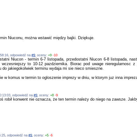
rmin Niuconu, można wstawić między bajki. Dziękuje.
4:58:16, odpowiedź na
#9
, oceny:
+9
-10
tatni Niucon - termin 6-7 listopada, przedostatni Niucon 6-8 listopada, nas
e wczesniejszy to 10-12 pazdziernika. Biorac pod uwage nieregularnosc z
 do jakiegokolwiek terminu wydaja mi sie nieco smieszne.
sie w komus w termin to ogloszenie imprezy w dniu, w ktorym juz inna imprez
, 20:13:03, odpowiedź na
#9
, oceny:
+8
-9
oś robił konwent nie oznacza, że ten termin należy do niego na zawsze. Jakby
:36:25, odpowiedź na
#9
, oceny:
+5
-6