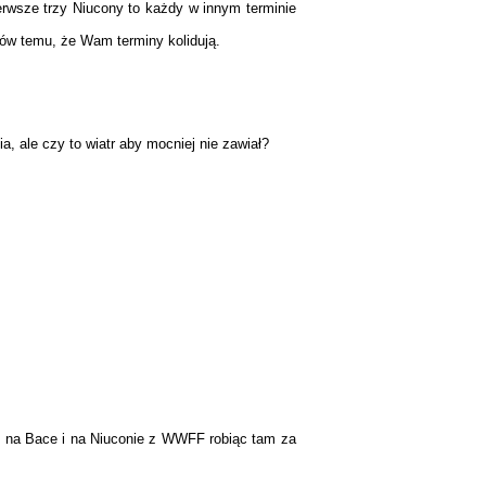
erwsze trzy Niucony to każdy w innym terminie
chów temu, że Wam terminy kolidują.
, ale czy to wiatr aby mocniej nie zawiał?
 i na Bace i na Niuconie z WWFF robiąc tam za