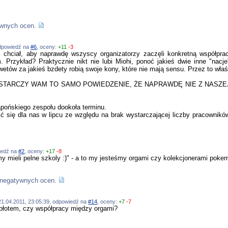
ywnych ocen.
 odpowiedź na
#6
, oceny:
+11
-3
hciał, aby naprawdę wszyscy organizatorzy zaczęli konkretną współprac
. Przykład? Praktycznie nikt nie lubi Miohi, ponoć jakieś dwie inne "nacj
tów za jakieś bzdety robią swoje kony, które nie mają sensu. Przez to właś
YSTARCZY WAM TO SAMO POWIEDZENIE, ŻE NAPRAWDĘ NIE Z NASZEJ 
apońskiego zespołu dookoła terminu.
ić się dla nas w lipcu ze względu na brak wystarczającej liczby pracowników
wiedź na
#2
, oceny:
+17
-8
iemy mieli pelne szkoly :)" - a to my jesteśmy orgami czy kolekcjonerami pok
 negatywnych ocen.
, 21.04.2011, 23:05:39, odpowiedź na
#14
, oceny:
+7
-7
ę błotem, czy współpracy między orgami?