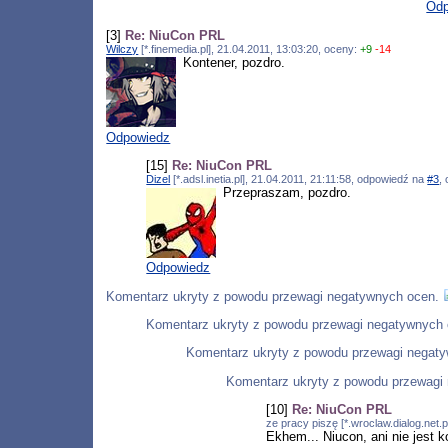
Odp
[3]
Re: NiuCon PRL
Wilczy
[*.finemedia.pl], 21.04.2011, 13:03:20, oceny:
+9
-14
Kontener, pozdro.
Odpowiedz
[15]
Re: NiuCon PRL
Dizel
[*.adsl.inetia.pl], 21.04.2011, 21:11:58, odpowiedź na
#3
,
Przepraszam, pozdro.
Odpowiedz
Komentarz ukryty z powodu przewagi negatywnych ocen.
Komentarz ukryty z powodu przewagi negatywnych 
Komentarz ukryty z powodu przewagi negat
Komentarz ukryty z powodu przewagi
[10]
Re: NiuCon PRL
ze pracy piszę [*.wroclaw.dialog.net.
Ekhem... Niucon, ani nie jest 