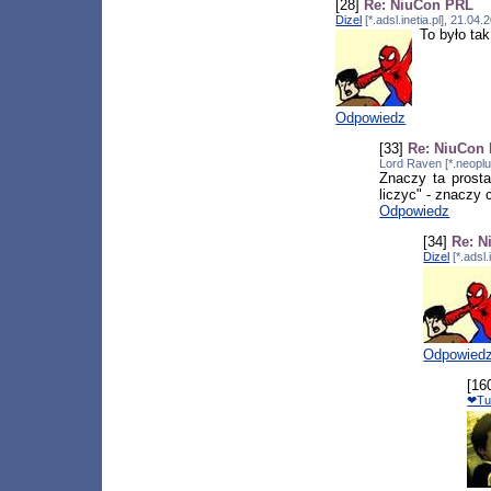
[28]
Re: NiuCon PRL
Dizel
[*.adsl.inetia.pl], 21.0
To było ta
Odpowiedz
[33]
Re: NiuCon
Lord Raven [*.neoplu
Znaczy ta prost
liczyc" - znaczy 
Odpowiedz
[34]
Re: 
Dizel
[*.adsl
Odpowied
[16
❤Tu