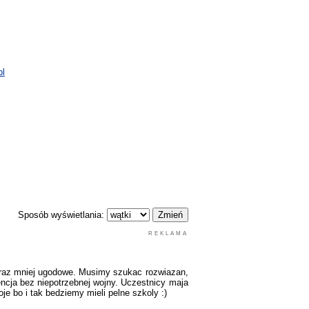
pl
Sposób wyświetlania:
REKLAMA
oraz mniej ugodowe. Musimy szukac rozwiazan,
rencja bez niepotrzebnej wojny. Uczestnicy maja
e bo i tak bedziemy mieli pelne szkoly :)