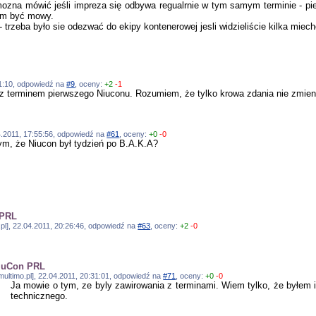
mozna mówić jeśli impreza się odbywa regualrnie w tym samym terminie - pi
ym być mowy.
j - trzeba było sie odezwać do ekipy kontenerowej jesli widzieliście kilka mie
:51:10, odpowiedź na
#9
, oceny:
+2
-1
 terminem pierwszego Niuconu. Rozumiem, że tylko krowa zdania nie zmienia
04.2011, 17:55:56, odpowiedź na
#61
, oceny:
+0
-0
tym, że Niucon był tydzień po B.A.K.A?
 PRL
.pl], 22.04.2011, 20:26:46, odpowiedź na
#63
, oceny:
+2
-0
NiuCon PRL
multimo.pl], 22.04.2011, 20:31:01, odpowiedź na
#71
, oceny:
+0
-0
Ja mowie o tym, ze byly zawirowania z terminami. Wiem tylko, że byłem
technicznego.