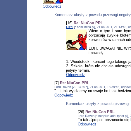
Odpowiedz
Komentarz ukryty z powodu przewagi negat
[16]
Re: NiuCon PRL
Dizel
[*.adsl.inetia.pl], 21.04.2011, 21:13:46,
Wiem o tym i sam bym c
obrzucają zwykle błotem
konwentów w ramach odwe
EDIT: UWAGA! NIE W
i powody:
1. Woodstock i koncert tego takiego j
2. Szkoła, która nie chciała udostępn
jedyny termin.
Odpowiedz
[7]
Re: NiuCon PRL
Lord Raven [79.139.0.*], 21.04.2011, 13:39:46, odpo
"... i tak wyjdziemy na swoje bo i tak bedz
Odpowiedz
Komentarz ukryty z powodu przewagi
[26]
Re: NiuCon PRL
Lord Raven [*.neoplus.adsl.tpnet.pl]
To tak a'propos obrzucania si
Odpowiedz