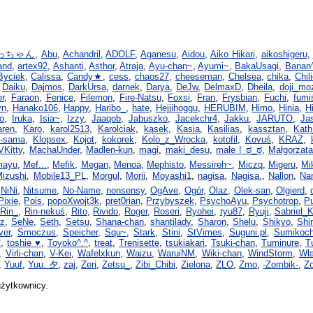
っちゃん
,
Abu
,
Achandril
,
ADOLF
,
Aganesu
,
Aidou
,
Aiko Hikari
,
aikoshigeru
,
and
,
artex92
,
Ashanti
,
Asthor
,
Atraja
,
Ayu-chan~
,
Ayumi~
,
BakaUsagi
,
Banan
Byciek
,
Calissa
,
Candy★
,
cess
,
chaos27
,
cheeseman
,
Chelsea
,
chika
,
Chil
,
Daiku
,
Dajmos
,
DarkUrsa
,
darnek
,
Darya
,
DeJw
,
DelmaxD
,
Dheila
,
doji_mo
r
,
Faraon
,
Fenice
,
Filemon
,
Fire-Natsu
,
Foxsi
,
Fran
,
Frysbian
,
Fuchi
,
fumi
yn
,
Hanako106
,
Happy
,
Haribo_
,
hate
,
Hejjihoggu
,
HERUBIM
,
Himo
,
Hinia
,
H
ro
,
Iruka
,
Isia~
,
Izzy
,
Jaaqob
,
Jabuszko
,
Jacekchr4
,
Jakku
,
JARUTO
,
Ja
aren
,
Karo
,
karol2513
,
Karolciak
,
kąsek
,
Kasia
,
Kasilias
,
kassztan
,
Kath
e-sama
,
Klopsex
,
Kojot
,
kokorek
,
Kolo_z_Wrocka
,
kotofil
,
Kovuś
,
KRAZ
,
VKitty
,
MachaUnder
,
Madlen-kun
,
magi
,
maki_desu
,
małe ! ಠ_ಠ
,
Małgorzata
mayu
,
Mef...
,
Mefik
,
Megan
,
Menoa
,
Mephisto
,
Messireh~
,
Miczq
,
Migeru
,
Mi
izushi
,
Mobile13_PL
,
Morgul
,
Morii
,
Moyashi1
,
nagisa
,
Nagisa.
,
Nallon
,
Na
,
NiNi
,
Nitsume
,
No-Name
,
nonsensy
,
OgAve
,
Ogór
,
Olaz
,
Olek-san
,
Olgierd
,
Pixie
,
Pois
,
popoXwojt3k
,
pret0rian
,
Przybyszek
,
PsychoAyu
,
Psychotrop
,
P
Rin_
,
Rin-nekuś
,
Rito
,
Rivido
,
Roger
,
Roseri
,
Ryohei
,
ryu87
,
Ryuji
,
Sabriel_
z
,
SeNe
,
Seth
,
Setsu
,
Shana-chan
,
shantilady
,
Sharon
,
Shelu
,
Shikyo
,
Shi
iver
,
Smoczus
,
Speicher
,
Squ~
,
Stark
,
Stini
,
StVimes
,
Suguni.pl
,
Sumikoc
*
,
toshie ♥
,
Toyoko^.^
,
treat
,
Trenisette
,
tsukiakari
,
Tsuki-chan
,
Tuminure
,
T
,
Virli-chan
,
V-Kei
,
Wafelxkun
,
Waizu
,
WaruiNM
,
Wiki-chan
,
WindStorm
,
Wł
,
Yuuf
,
Yuu. 夕
,
zaj
,
Zeri
,
Zetsu_
,
Zibi_Chibi
,
Zielona
,
ZLO
,
Zmo
,
-Zombik-
,
Z
użytkownicy.