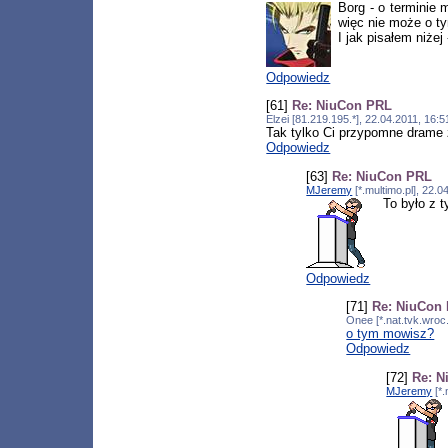
Borg - o terminie 
więc nie może o t
I jak pisałem niże
Odpowiedz
[61]
Re: NiuCon PRL
Elzei [81.219.195.*], 22.04.2011, 16
Tak tylko Ci przypomne drame z
Odpowiedz
[63]
Re: NiuCon PRL
MJeremy
[*.multimo.pl], 22.
To było z 
Odpowiedz
[71]
Re: NiuCon
Onee [*.nat.tvk.wroc
o tym mowisz?
Odpowiedz
[72]
Re: 
MJeremy
[*.