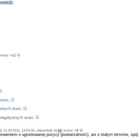
owiedz
 oceny:
+12
-5
ocen.
ywnych ocen.
 negatywnych ocen.
pl], 21.04.2011, 14:54:45, odpowiedź na
#9
, oceny:
+8
-9
konwentem o ugruntowanej pozycji (powtarzalność), ani o stałym terminie, spó