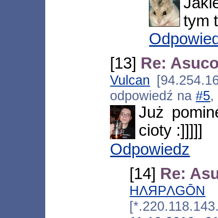
Jak
tym 
Odpowie
[13]
Re: Asuco
Vulcan
[94.254.16
odpowiedź na
#5
,
Już pominę
cioty :]]]]]
Odpowiedz
[14]
Re: Asu
HΛЯPΛGŌN
[*.220.118.143.