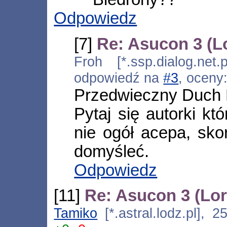
Odpowiedz
[7]
Re: Asucon 3 (L
Froh [*.ssp.dialog.net.
odpowiedź na
#3
, oceny
Przedwieczny Duch M
Pytaj się autorki kt
nie ogół acepa, sk
domyśleć.
Odpowiedz
[11]
Re: Asucon 3 (Lo
Tamiko
[*.astral.lodz.pl], 