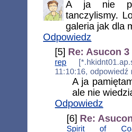
A ja nie p
tanczylismy. L
galeria jak dla 
Odpowiedz
[5]
Re: Asucon 3
rep
[*.hkidnt01.ap.s
11:10:16, odpowiedź
A ja pamiętam
ale nie wiedzia
Odpowiedz
[6]
Re: Asucon
Spirit of Co