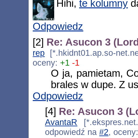
Hihi,
te kolumny
da
Odpowiedz
[2]
Re: Asucon 3 (Lor
rep
[*.hkidnt01.ap.so-net.ne
oceny:
+1
-1
O ja, pamietam, Co
brales w dupe. Z 
Odpowiedz
[4]
Re: Asucon 3 (L
AvantaR
[*.ekspres.net.
odpowiedź na
#2
, oceny