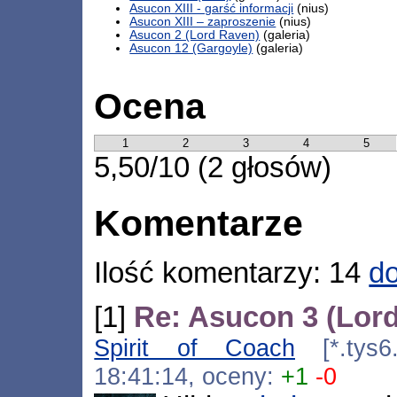
Asucon XIII - garść informacji
(nius)
Asucon XIII – zaproszenie
(nius)
Asucon 2 (Lord Raven)
(galeria)
Asucon 12 (Gargoyle)
(galeria)
Ocena
1
2
3
4
5
5,50/10 (2 głosów)
Komentarze
Ilość komentarzy: 14
do
[1]
Re: Asucon 3 (Lor
Spirit of Coach
[*.tys6.
18:41:14, oceny:
+1
-0