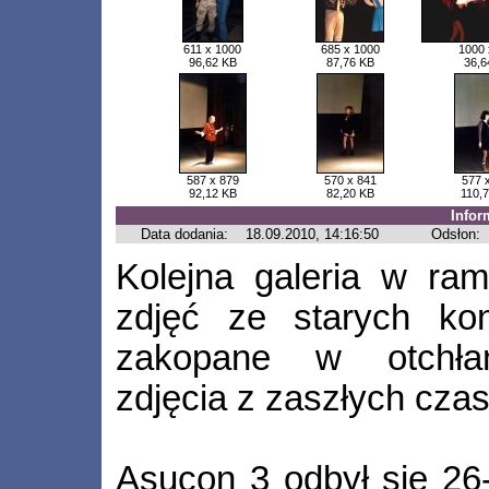
611 x 1000
685 x 1000
1000 
96,62 KB
87,76 KB
36,6
587 x 879
570 x 841
577 
92,12 KB
82,20 KB
110,
Infor
Data dodania:
18.09.2010, 14:16:50
Odsłon:
Kolejna galeria w ram
zdjęć ze starych ko
zakopane w otchłan
zdjęcia z zaszłych cza
Asucon 3 odbył się 26