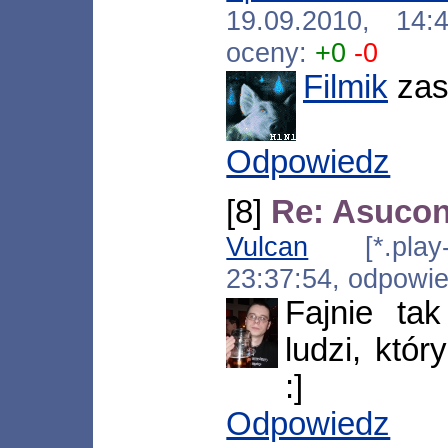
19.09.2010, 14
oceny:
+0
-0
Filmik
zas
Odpowiedz
[8]
Re: Asucon
Vulcan
[*.play-i
23:37:54, odpowi
Fajnie ta
ludzi, któr
:]
Odpowiedz