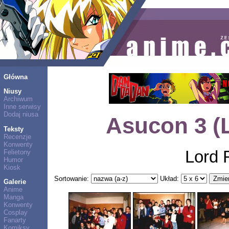
Główna
Niusy
Archiwum
Inne serwisy
Dodaj niusa
Asucon 3 (
Teksty
Recenzje
Konwenty
Lord 
Felietony
Humor
Kiosk
Sortowanie:
Układ:
Galerie
Anime
Manga
Konwenty
Cosplay
Fanarty
Komiksy