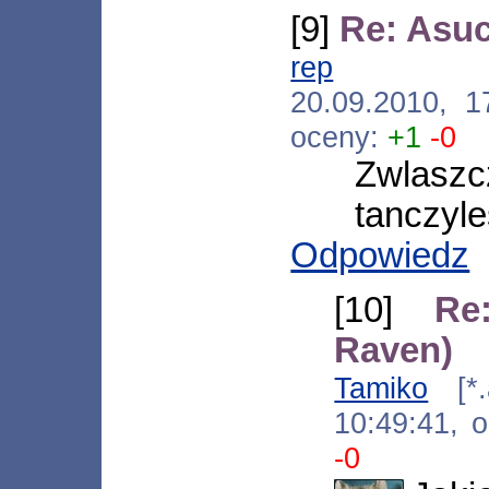
[9]
Re: Asuc
rep
[*.hkidn
20.09.2010, 
oceny:
+1
-0
Zwlaszc
tanczyle
Odpowiedz
[10]
Re
Raven)
Tamiko
[*.a
10:49:41, 
-0