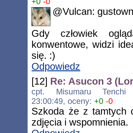
+0
-0
@Vulcan: gustown
Gdy człowiek ogląd
konwentowe, widzi ideal
się. :)
Odpowiedz
[12]
Re: Asucon 3 (Lo
cpt. Misumaru Tenchi [*
23:00:49, oceny:
+0
-0
Szkoda że z tamtych c
zdjęcia i wspomnienia.