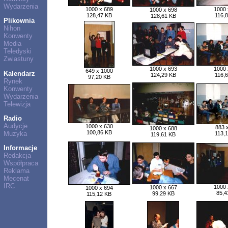
Wydarzenia
1000 x 689
1000 
1000 x 698
128,47 KB
116,
128,61 KB
Plikownia
Nihon
Konwenty
Media
Teledyski
Zwiastuny
1000 x 693
1000 
649 x 1000
Kalendarz
124,29 KB
116,
97,20 KB
Rynek
Konwenty
Wydarzenia
Telewizja
Radio
Audycje
1000 x 630
883 
1000 x 688
100,86 KB
Muzyka
113,
119,61 KB
Informacje
Redakcja
Współpraca
Reklama
Mecenat
IRC
1000 
1000 x 667
1000 x 694
85,4
99,29 KB
115,12 KB