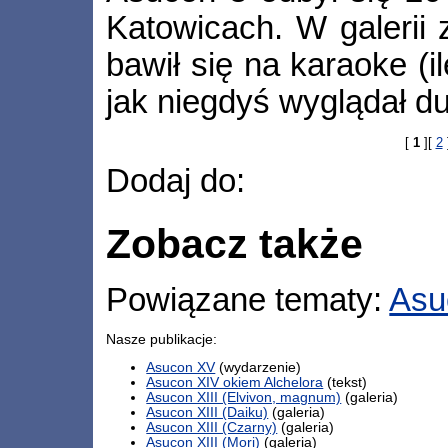
Katowicach. W galerii 
bawił się na karaoke (i
jak niegdyś wyglądał d
[
1
][
2
Dodaj do:
Zobacz także
Powiązane tematy:
Asu
Nasze publikacje:
Asucon XV
(wydarzenie)
Asucon XIV okiem Alchelora
(tekst)
Asucon XIII (Elvivon, magnum)
(galeria)
Asucon XIII (Daiku)
(galeria)
Asucon XIII (Czarny)
(galeria)
Asucon XIII (Mori)
(galeria)