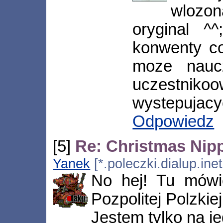
wlozon
oryginal ^
konwenty co
moze nauc
uczestnikoo
wystepujacych
Odpowiedz
[5]
Re: Christmas Nip
Yanek
[*.poleczki.dialup.ine
No hej! Tu mówie
Pozpolitej Polzkiej
Jestem tylko na je