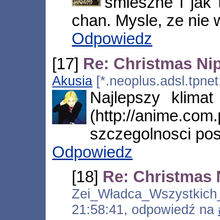
smieszne i jak t
chan. Mysle, ze nie w
Odpowiedz
[17]
Re: Christmas Ni
Akusia
[*.neoplus.adsl.tpnet
Najlepszy klimat
(http://anime
szczegolnosci pos
Odpowiedz
[18]
Re: Christmas
Zei_Władca_Wszystkich
21:58:41, odpowiedź na