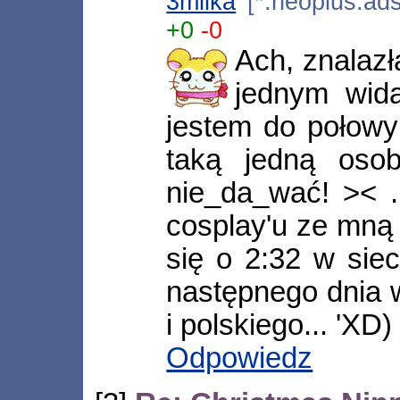
3milka
[*.neoplus.ads
+0
-0
Ach, znalazła
jednym wid
jestem do połowy 
taką jedną osob
nie_da_wać! >< .
cosplay'u ze mną 
się o 2:32 w siec
następnego dnia w
i polskiego... 'XD)
Odpowiedz