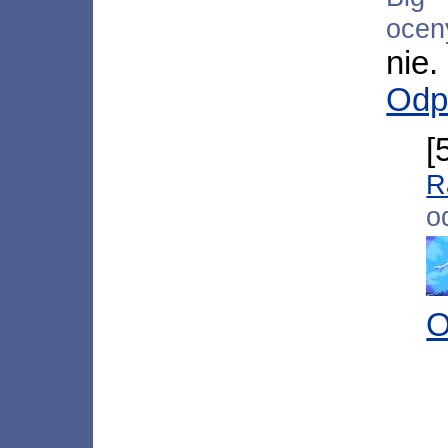
ocen
nie
Odp
[
R
o
O