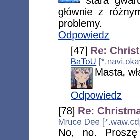
"stara gwar
głównie z różnym
problemy.
Odpowiedz
[47]
Re: Chris
BaToU
[*.navi.oka
Masta, wł
Odpowiedz
[78]
Re: Christm
Mruce Dee [*.waw.cdp
No, no. Proszę