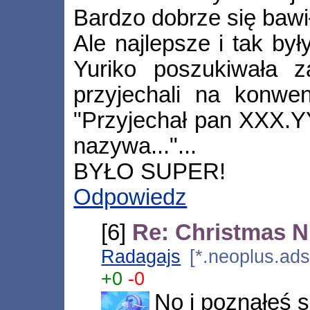
Bardzo dobrze się bawił
Ale najlepsze i tak by
Yuriko poszukiwała z
przyjechali na konwe
"Przyjechał pan XXX.YYY
nazywa..."...
BYŁO SUPER!
Odpowiedz
[6]
Re: Christmas 
Radagajs
[*.neoplus.ads
+0
-0
No i poznałeś s