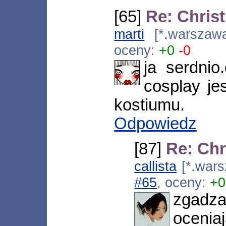
[65]
Re: Chris
marti
[*.warszawa
oceny:
+0
-0
ja serdni
cosplay j
kostiumu.
Odpowiedz
[87]
Re: Ch
callista
[*.wars
#65
, oceny:
+0
zgadz
oceniaj