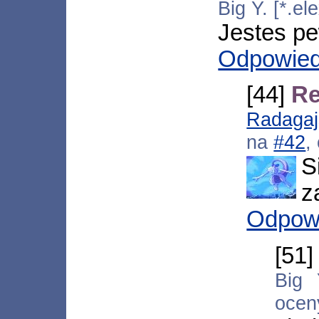
Big Y. [*.e
Jestes pe
Odpowie
[44]
Re
Radagaj
na
#42
,
S
z
Odpow
[51
Big 
ocen