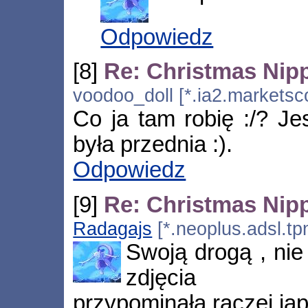
Odpowiedz
[8]
Re: Christmas Nip
voodoo_doll [*.ia2.marketsc
Co ja tam robię :/? J
była przednia :).
Odpowiedz
[9]
Re: Christmas Nip
Radagajs
[*.neoplus.adsl.tp
Swoją drogą , nie
zdjęcia (http:
przypominała raczej jap