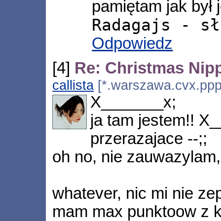
pamiętam jak był j
Radagajs - sł
Odpowiedz
[4]
Re: Christmas Nip
callista
[*.warszawa.cvx.ppp.
X_______x;
ja tam jestem!! X_
przerazajace --;;
oh no, nie zauwazylam, 
whatever, nic mi nie z
mam max punktoow z kol