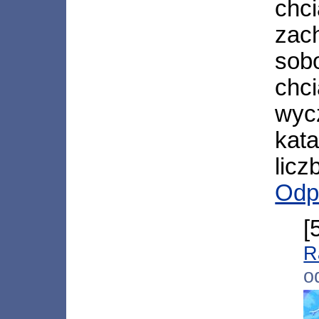
chc
zach
sob
chci
wyc
kat
liczb
Odp
[
R
o