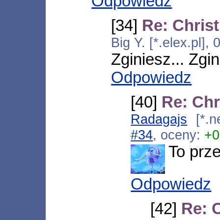
Odpowiedz
[34]
Re: Chris
Big Y. [*.elex.pl]
Zginiesz... Zgin
Odpowiedz
[40]
Re: Ch
Radagajs
[*.ne
#34
, oceny:
+0
To prz
Odpowiedz
[42]
Re: 