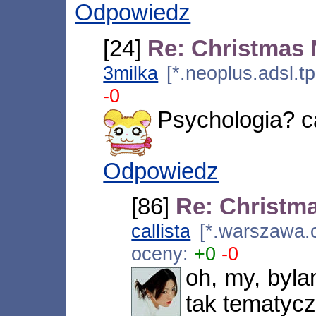
Odpowiedz
[24]
Re: Christmas
3milka
[*.neoplus.adsl.t
-0
Psychologia? ca
Odpowiedz
[86]
Re: Christm
callista
[*.warszawa.c
oceny:
+0
-0
oh, my, bylam
tak tematyc