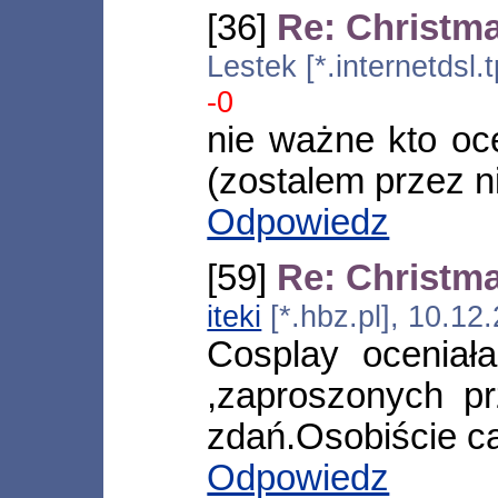
[36]
Re: Christm
Lestek [*.internetdsl
-0
nie ważne kto oc
(zostalem przez n
Odpowiedz
[59]
Re: Christm
iteki
[*.hbz.pl], 10.1
Cosplay oceniał
,zaproszonych pr
zdań.Osobiście c
Odpowiedz