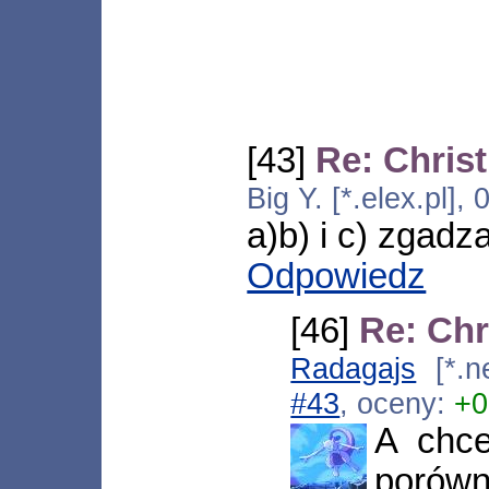
[43]
Re: Chris
Big Y. [*.elex.pl]
a)b) i c) zgadz
Odpowiedz
[46]
Re: Ch
Radagajs
[*.ne
#43
, oceny:
+0
A chce
porówn