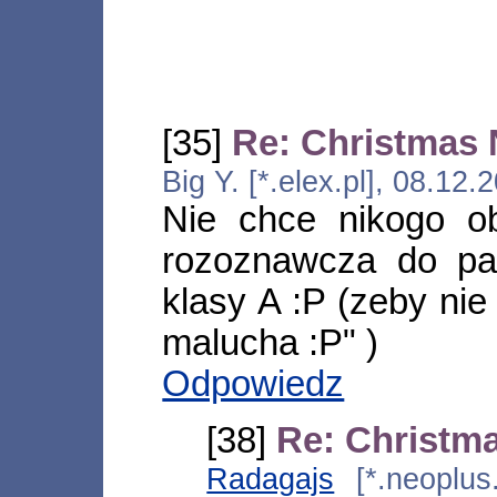
[35]
Re: Christmas
Big Y. [*.elex.pl], 08.1
Nie chce nikogo ob
rozoznawcza do pa
klasy A :P (zeby ni
malucha :P" )
Odpowiedz
[38]
Re: Christm
Radagajs
[*.neoplus