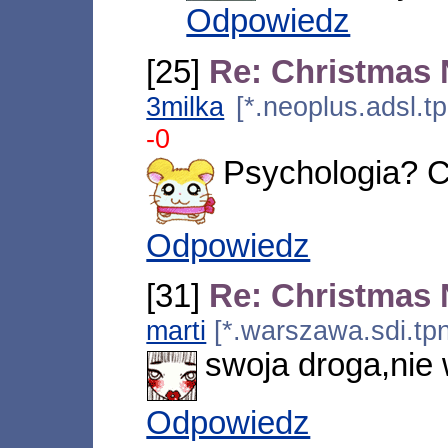
Odpowiedz
[25]
Re: Christmas
3milka
[*.neoplus.adsl.t
-0
Psychologia? Ca
Odpowiedz
[31]
Re: Christmas
marti
[*.warszawa.sdi.tpn
swoja droga,nie 
Odpowiedz