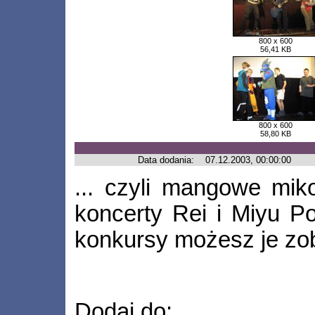
800 x 600
56,41 KB
800 x 600
58,80 KB
Data dodania:
07.12.2003, 00:00:00
... czyli mangowe miko
koncerty Rei i Miyu P
konkursy możesz je zob
Dodaj do: