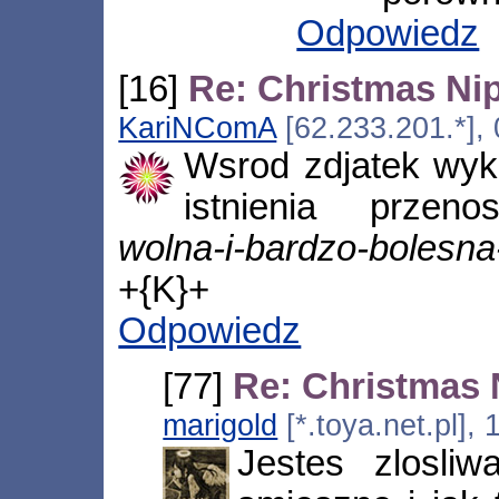
Odpowiedz
[16]
Re: Christmas Ni
KariNComA
[62.233.201.*],
Wsrod zdjatek wyk
istnienia przen
wolna-i-bardzo-bolesna
+{K}+
Odpowiedz
[77]
Re: Christmas
marigold
[*.toya.net.pl]
Jestes zlosliw