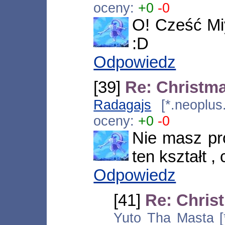
oceny:
+0
-0
O! Cześć Miy
:D
Odpowiedz
[39]
Re: Christm
Radagajs
[*.neoplus
oceny:
+0
-0
Nie masz pro
ten kształt ,
Odpowiedz
[41]
Re: Chris
Yuto Tha Masta [