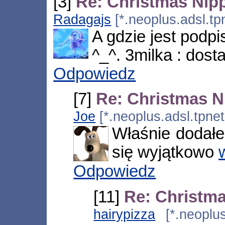
[3]
Re: Christmas Nip
Radagajs
[*.neoplus.adsl.tp
A gdzie jest pod
^_^. 3milka : dost
Odpowiedz
[7]
Re: Christmas 
Joe
[*.neoplus.adsl.tpne
Właśnie dodałe
się wyjątkowo
Odpowiedz
[11]
Re: Christm
hairypizza
[*.neoplus