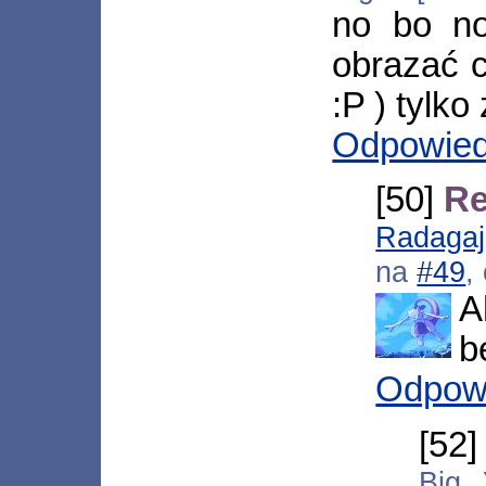
no bo no
obrazać c
:P ) tylko
Odpowie
[50]
Re
Radagaj
na
#49
,
A
b
Odpow
[52
Big 