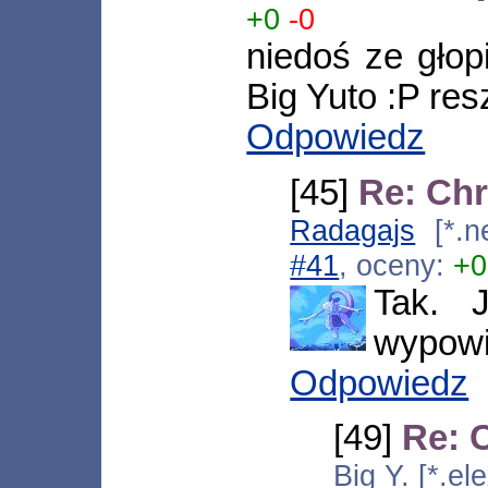
+0
-0
niedoś ze głopi
Big Yuto :P res
Odpowiedz
[45]
Re: Ch
Radagajs
[*.ne
#41
, oceny:
+0
Tak. 
wypowi
Odpowiedz
[49]
Re: 
Big Y. [*.e