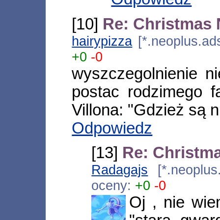
[10]
Re: Christmas
hairypizza
[*.neoplus.ad
+0
-0
wyszczegolnienie ni
postac rodzimego f
Villona: "Gdzież są n
Odpowiedz
[13]
Re: Christm
Radagajs
[*.neoplus
oceny:
+0
-0
Oj , nie wie