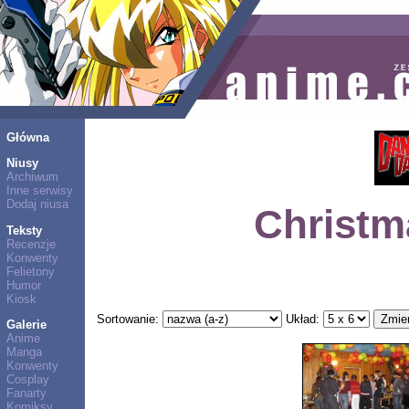
Główna
Niusy
Archiwum
Inne serwisy
Dodaj niusa
Christm
Teksty
Recenzje
Konwenty
Felietony
Humor
Kiosk
Sortowanie:
Układ:
Galerie
Anime
Manga
Konwenty
Cosplay
Fanarty
Komiksy