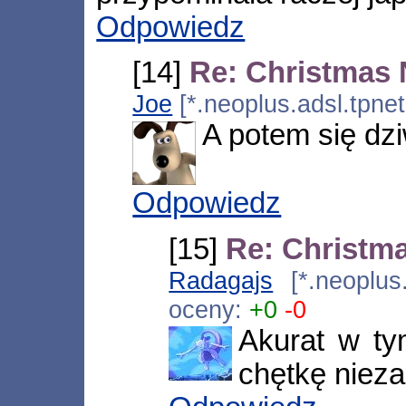
Odpowiedz
[14]
Re: Christmas
Joe
[*.neoplus.adsl.tpne
A potem się dzi
Odpowiedz
[15]
Re: Christm
Radagajs
[*.neoplus
oceny:
+0
-0
Akurat w ty
chętkę niezal