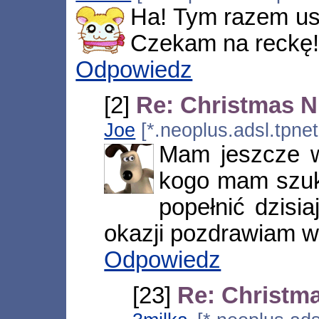
Ha! Tym razem us
Czekam na reckę! 
Odpowiedz
[2]
Re: Christmas 
Joe
[*.neoplus.adsl.tpne
Mam jeszcze w 
kogo mam szuka
popełnić dzisia
okazji pozdrawiam ws
Odpowiedz
[23]
Re: Christm