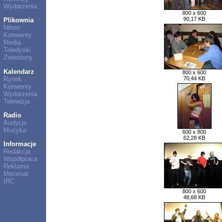
Wydarzenia
800 x 600
90,17 KB
Plikownia
Nihon
Konwenty
Media
Teledyski
Zwiastuny
Kalendarz
800 x 600
Rynek
70,44 KB
Konwenty
Wydarzenia
Telewizja
Radio
Audycje
Muzyka
600 x 800
62,28 KB
Informacje
Redakcja
Współpraca
Reklama
Mecenat
IRC
800 x 600
48,68 KB