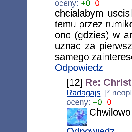
oceny:
+0
-0
chcialabym uscisl
temu przez rumiko
ono (gdzies) w a
uznac za pierwsz
samego zainteres
Odpowiedz
[12]
Re: Chris
Radagajs
[*.neopl
oceny:
+0
-0
Chwilowo n
Odpowiedz