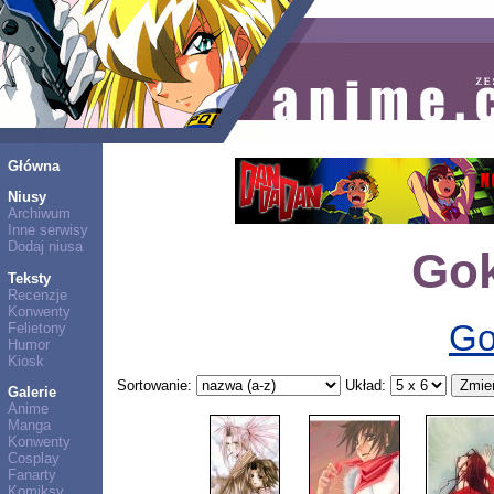
Główna
Niusy
Archiwum
Inne serwisy
Dodaj niusa
Gok
Teksty
Recenzje
Konwenty
Go
Felietony
Humor
Kiosk
Sortowanie:
Układ:
Galerie
Anime
Manga
Konwenty
Cosplay
Fanarty
Komiksy