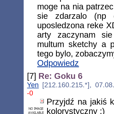
moge na nia patrzec 
sie zdarzalo (np
uposledzona reke XD
arty zaczynam sie
multum sketchy a 
tego bylo, zobaczymy
Odpowiedz
[7]
Re: Goku 6
Yen
[212.160.215.*], 07.08
-0
Przyjdź na jakiś 
kolorystyczny :)