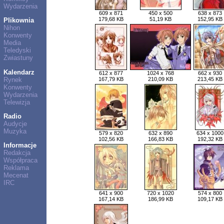
Wydarzenia
609 x 871
450 x 500
638 x 873
179,68 KB
51,19 KB
152,95 KB
Plikownia
Nihon
Konwenty
Media
Teledyski
Zwiastuny
Kalendarz
612 x 877
1024 x 768
662 x 930
Rynek
167,79 KB
210,09 KB
213,45 KB
Konwenty
Wydarzenia
Telewizja
Radio
Audycje
Muzyka
579 x 820
632 x 890
634 x 1000
102,56 KB
166,83 KB
192,32 KB
Informacje
Redakcja
Współpraca
Reklama
Mecenat
IRC
641 x 900
720 x 1020
574 x 800
167,14 KB
186,99 KB
109,17 KB