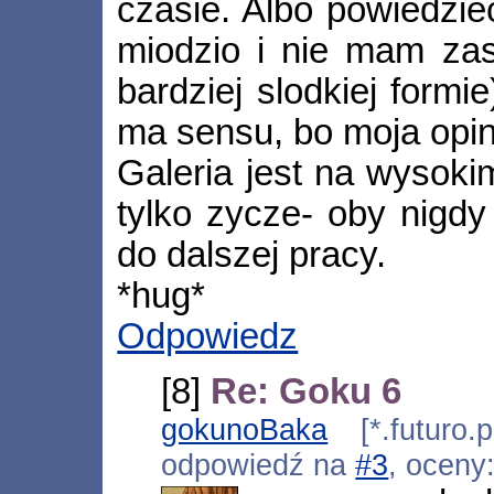
czasie. Albo powiedzie
miodzio i nie mam zas
bardziej slodkiej formi
ma sensu, bo moja opin
Galeria jest na wysoki
tylko zycze- oby nigdy
do dalszej pracy.
*hug*
Odpowiedz
[8]
Re: Goku 6
gokunoBaka
[*.futuro.p
odpowiedź na
#3
, oceny