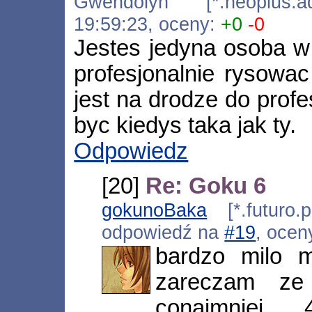
Gwendolyn [*.neoplus.ads
19:59:23, oceny:
+0
-0
Jestes jedyna osoba w t
profesjonalnie rysowa
jest na drodze do prof
byc kiedys taka jak ty.
Odpowiedz
[20]
Re: Goku 6
gokunoBaka
[*.futuro.p
odpowiedź na
#19
, ocen
bardzo milo m
zareczam ze
conajmniej 