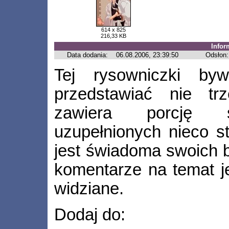
614 x 825
216,33 KB
Infor
Data dodania:
06.08.2006, 23:39:50
Odsłon:
Tej rysowniczki byw
przedstawiać nie tr
zawiera porcję ś
uzupełnionych nieco s
jest świadoma swoich b
komentarze na temat je
widziane.
Dodaj do: