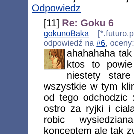
Odpowiedz
[11]
Re: Goku 6
gokunoBaka
[*.futuro.p
odpowiedź na
#6
, oceny
ahahahaha tak
ktos to powi
niestety star
wszystkie w tym kli
od tego odchodzic :
ostro za ryjki i ci
robic wysiedzia
konceptem ale tak zw