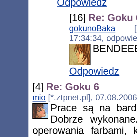
Odpowiedz
[16]
Re: Goku 
gokunoBaka
[*.f
17:34:34, odpowi
BENDEEE
Odpowiedz
[4]
Re: Goku 6
mio
[*.ztpnet.pl], 07.08.200
Prace są na bard
Dobrze wykonane
operowania farbami, 