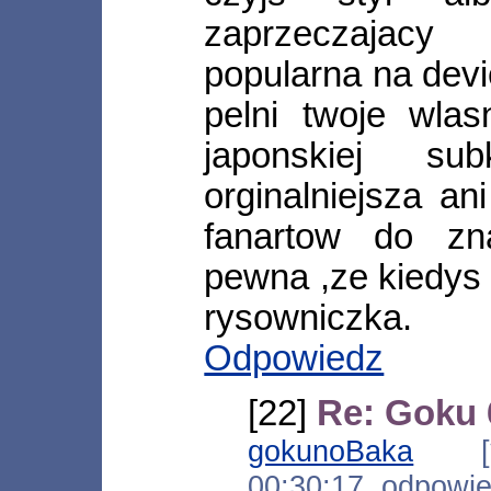
zaprzeczajacy
popularna na devi
pelni twoje wlas
japonskiej su
orginalniejsza a
fanartow do z
pewna ,ze kiedys
rysowniczka.
Odpowiedz
[22]
Re: Goku 
gokunoBaka
[*.f
00:30:17, odpowi