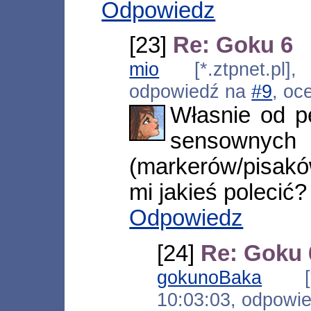
Odpowiedz
[23]
Re: Goku 6
mio
[*.ztpnet.pl],
odpowiedź na
#9
, oc
Własnie od 
sensown
(markerów/pisa
mi jakieś polecić?
Odpowiedz
[24]
Re: Goku 
gokunoBaka
[*.f
10:03:03, odpowi