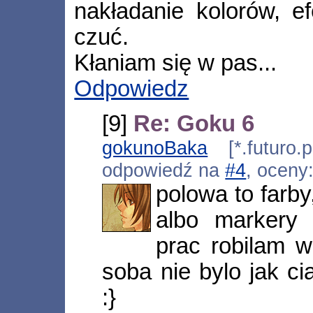
nakładanie kolorów, ef
czuć.
Kłaniam się w pas...
Odpowiedz
[9]
Re: Goku 6
gokunoBaka
[*.futuro.p
odpowiedź na
#4
, oceny
polowa to farby
albo markery 
prac robilam w
soba nie bylo jak ci
:}