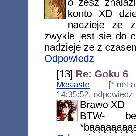
o zesz znalaz
konto XD dzi
nadzieje ze z
zwykle jest sie do
nadzieje ze z czasem
Odpowiedz
[13]
Re: Goku 6
Mesiaste
[*.net.au
14:35:52, odpowiedź
Brawo XD
BTW- be
*bąąąąąąąą