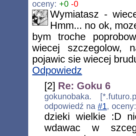
oceny:
+0
-0
Wymiatasz - wiece
Hmm... no ok, moz
bym troche poprobowa
wiecej szczegolow, 
pojawic sie wiecej brud
Odpowiedz
[2]
Re: Goku 6
gokunobaka. [*.futuro.
odpowiedź na
#1
, oceny
dzieki wielkie :D 
wdawac w szcego