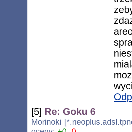
zeby
zd
are
spra
nie
mia
moz
wyc
Odp
[5]
Re: Goku 6
Morinoki [*.neoplus.adsl.tpn
oceny:
+0
-0