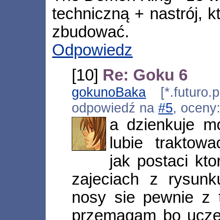
techniczną + nastrój, k
zbudować.
Odpowiedz
[10]
Re: Goku 6
gokunoBaka
[*.futuro.p
odpowiedź na
#5
, oceny
a dzienkuje mo
lubie traktow
jak postaci kt
zajeciach z rysunk
nosy sie pewnie z t
przemagam bo ucze