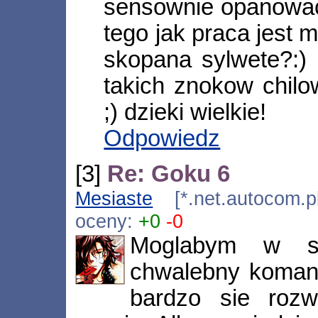
sensownie opanowac 
tego jak praca jest
skopana sylwete?:)
takich znokow chilo
;) dzieki wielkie!
Odpowiedz
[3]
Re: Goku 6
Mesiaste
[*.net.autocom.p
oceny:
+0
-0
Moglabym w su
chwalebny komant
bardzo sie rozw