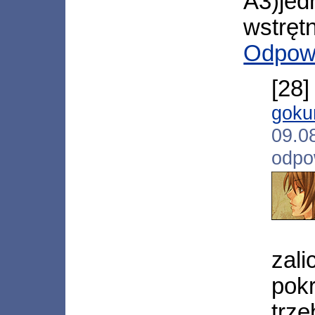
A3)jed
wstrętn
Odpow
[28
goku
09.
odpo
zali
pok
trz