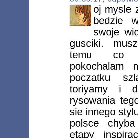
oj mysle
bedzie 
swoje wid
gusciki. mus
temu co m
pokochalam 
poczatku sz
toriyamy i 
rysowania teg
sie innego styl
polsce chyba
etapy inspira