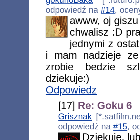
odpowiedź na
#14
, ocen
awww, oj giszu
chwalisz :D pr
jednymi z ost
i mam nadzieje ze
zrobie bedzie sz
dziekuje:)
Odpowiedz
[17]
Re: Goku 6
Grisznak
[*.satfilm.n
odpowiedź na
#15
, o
Dziękuję, lu