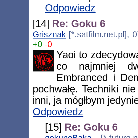
Odpowiedz
[14]
Re: Goku 6
Grisznak
[*.satfilm.net.pl],
+0
-0
Yaoi to zdecydowa
co najmniej d
Embranced i Dem
pochwałę. Techniki nie 
inni, ja mógłbym jedyni
Odpowiedz
[15]
Re: Goku 6
gokunoBaka
[*.futuro.p