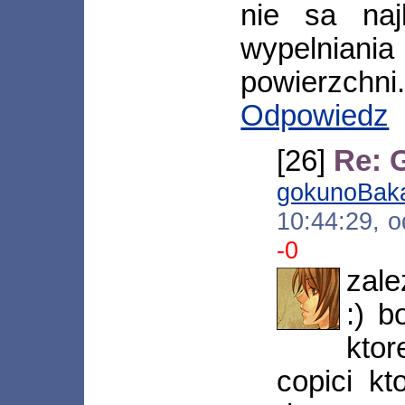
nie sa naj
wypelni
powierzchni
Odpowiedz
[26]
Re: 
gokunoBak
10:44:29, 
-0
zale
:) b
ktor
copici k