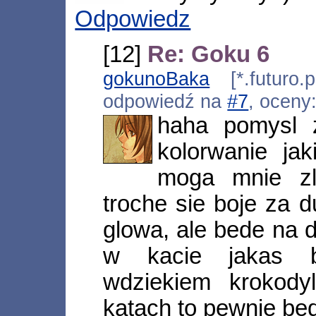
Odpowiedz
[12]
Re: Goku 6
gokunoBaka
[*.futuro.p
odpowiedź na
#7
, oceny
haha pomysl 
kolorwanie ja
moga mnie zli
troche sie boje za 
glowa, ale bede na d
w kacie jakas b
wdziekiem krokody
katach to pewnie bed