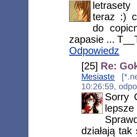
letraset
teraz :)
do copic
zapasie ... T__
Odpowiedz
[25]
Re: Go
Mesiaste
[*.ne
10:26:59, odp
Sorry 
leps
Spra
działają tak