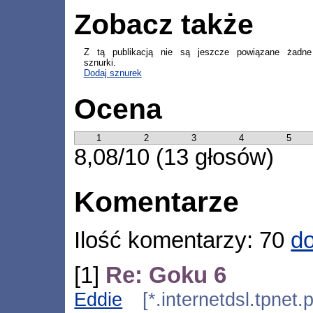
Zobacz także
Z tą publikacją nie są jeszcze powiązane żadne
sznurki.
Dodaj sznurek
Ocena
1
2
3
4
5
8,08/10 (13 głosów)
Komentarze
Ilość komentarzy: 70
do
[1]
Re: Goku 6
Eddie
[*.internetdsl.tpnet