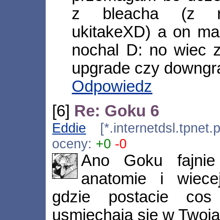
z bleacha (z re
ukitakeXD) a on ma
nochal D: no wiec
upgrade czy downgr
Odpowiedz
[6]
Re: Goku 6
Eddie
[*.internetdsl.tpnet
oceny:
+0
-0
Ano Goku fajnie 
anatomie i wiece
gdzie postacie cos
usmiechaja sie w Twoja 