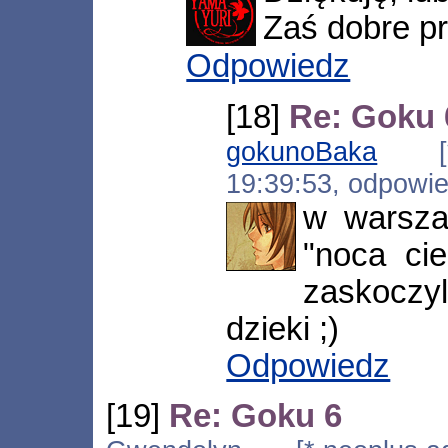
Zaś dobre p
Odpowiedz
[18]
Re: Goku 
gokunoBaka
[*.f
19:39:53, odpowi
w warsza
"noca ci
zaskoczy
dzieki ;)
Odpowiedz
[19]
Re: Goku 6