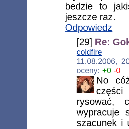
bedzie to jak
jeszcze raz.
Odpowiedz
[29]
Re: Go
coldfire
[*.ne
11.08.2006, 2
oceny:
+0
-0
No cóż
częśc
rysować, 
wypracuje s
szacunek i 