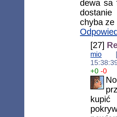
dewa sa f
dostanie
chyba ze 
Odpowie
[27]
Re
mio
[*.
15:38:3
+0
-0
No 
pr
kupi
pokr