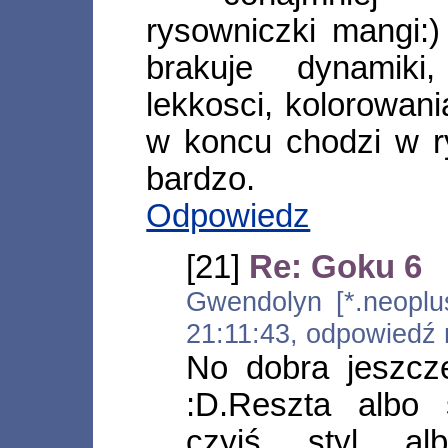
rysowniczki mangi:)
brakuje dynamiki,
lekkosci, kolorowani
w koncu chodzi w ry
bardzo.
Odpowiedz
[21]
Re: Goku 6
Gwendolyn [*.neoplus
21:11:43, odpowiedź
No dobra jeszcze
:D.Reszta albo 
czyjś styl al