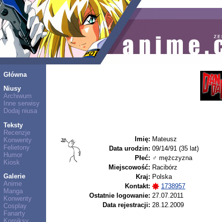
Główna
Niusy
Archiwum
Inne serwisy
Dodaj niusa
Teksty
Recenzje
Imię:
Mateusz
Konwenty
Felietony
Data urodzin:
09/14/91 (35 lat)
Humor
Płeć:
♂ mężczyzna
Kiosk
Miejscowość:
Racibórz
Galerie
Kraj:
Polska
Anime
Kontakt:
1738957
Manga
Ostatnie logowanie:
27.07.2011
Konwenty
Data rejestracji:
28.12.2009
Cosplay
Fanarty
Komiksy