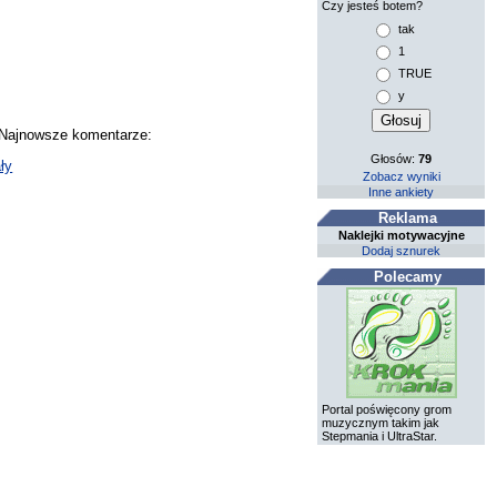
Czy jesteś botem?
tak
1
TRUE
y
. Najnowsze komentarze:
Głosów:
79
ły
Zobacz wyniki
Inne ankiety
Reklama
Naklejki motywacyjne
Dodaj sznurek
Polecamy
Portal poświęcony grom
muzycznym takim jak
Stepmania i UltraStar.