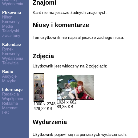
Znajomi
Wydarzenia
Plikownia
Kant nie ma jeszcze żadnych znajomych.
Nihon
Konwenty
Niusy i komentarze
Media
Teledyski
Zwiastuny
Ten użytkownik nie napisał jeszcze żadnego niusa.
Kalendarz
Rynek
Konwenty
Zdjęcia
Wydarzenia
Telewizja
Użytkownik jest widoczny na 2 zdjęciach:
Radio
Audycje
Muzyka
Informacje
Redakcja
Współpraca
1024 x 682
Reklama
1000 x 2748
89,35 KB
Mecenat
429,22 KB
IRC
Wydarzenia
Użytkownik pojawił się na poniższych wydarzeniach: