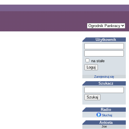
Użytkownik
na stałe
Zarejestruj się
Szukacz
Radio
Słuchaj
Ankieta
Joe